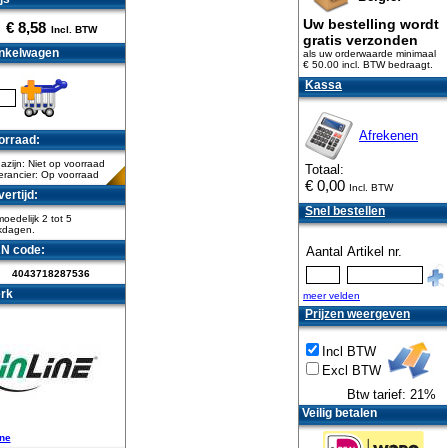
Uw bestelling wordt
€
8,58
Incl. BTW
gratis verzonden
nkelwagen
als uw orderwaarde minimaal
€ 50.00 incl. BTW
bedraagt.
Kassa
Afrekenen
orraad:
zijn: Niet op voorraad
Totaal:
erancier: Op voorraad
€
0,00
Incl. BTW
ertijd:
Snel bestellen
oedelijk 2 tot 5
kdagen.
N code:
Aantal
Artikel nr.
4043718287536
rk
meer velden
Prijzen weergeven
Incl BTW
Excl BTW
Btw tarief: 21%
Veilig betalen
ine