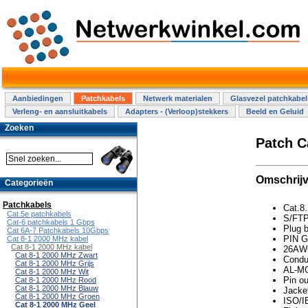
Aanbiedingen
Patchkabels
Netwerk materialen
Glasvezel patchkabel
Verleng- en aansluitkabels
Adapters - (Verloop)stekkers
Beeld en Geluid
Zoeken
Patch C
Omschrijv
Categorieën
Patchkabels
Cat.8.
Cat.5e patchkabels
S/FTP
Cat-6 patchkabels 1 Gbps
Plug 
Cat 6A-7 Patchkabels 10Gbps
PIN Go
Cat 8-1 2000 MHz kabel
Cat 8-1 2000 MHz kabel
26AW
Cat 8-1 2000 MHz Zwart
Condu
Cat 8-1 2000 MHz Grijs
AL-MG
Cat 8-1 2000 MHz Wit
Pin o
Cat 8-1 2000 MHz Rood
Cat 8-1 2000 MHz Blauw
Jacke
Cat 8-1 2000 MHz Groen
ISO/I
Cat 8-1 2000 MHz Geel