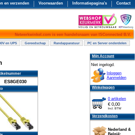
en en verzenden
Voorwaarden
Informatiepagina's
Contact
Netwerkwinkel.com is een handelsnaam van ISConnected B.V.
30V en UPS
Gereedschap
Randapparatuur
PC en Server onderdelen
Mijn Account
m
Niet ingelogd.
Inloggen
tikelnummer
Aanmelden
ES8GE030
Winkelwagen
to
0 artikelen
€
0,00
Incl. BTW
Verzendkosten
Nederland &
België:
js