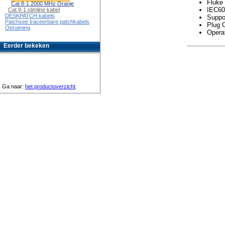
Fluke
Cat 8-1 2000 MHz Oranje
IEC60
Cat 8-1 slimline kabel
DESKPATCH kabels
Suppo
Patchsee traceerbare patchkabels
Plug C
Opruiming
Opera
Eerder bekeken
Ga naar:
het productoverzicht
.