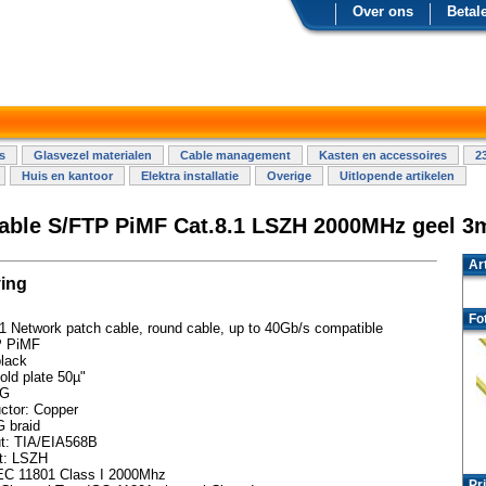
Over ons
Betal
s
Glasvezel materialen
Cable management
Kasten en accessoires
2
Huis en kantoor
Elektra installatie
Overige
Uitlopende artikelen
able S/FTP PiMF Cat.8.1 LSZH 2000MHz geel 3
Ar
ing
Fo
1 Network patch cable, round cable, up to 40Gb/s compatible
 PiMF
black
ld plate 50µ"
G
ctor: Copper
 braid
ut: TIA/EIA568B
t: LSZH
EC 11801 Class I 2000Mhz
Pri