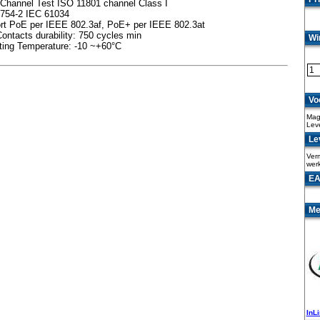
 Channel Test ISO 11801 channel Class I
754-2 IEC 61034
rt PoE per IEEE 802.3af, PoE+ per IEEE 802.3at
ontacts durability: 750 cycles min
Wi
ting Temperature: -10 ~+60°C
Vo
Maga
Lev
Lev
Verm
wer
EA
Me
InL