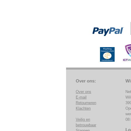
Over ons:
Wi
Over ons
Ne
E-mail
Wi
Retourneren
39
Klachten
Op
we
Veilig en
08:
betrouwbaar
Lo
Stappen