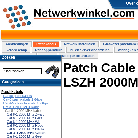
Over 
Aanbiedingen
Patchkabels
Netwerk materialen
Glasvezel patchkabel
Gereedschap
Randapparatuur
PC en Server onderdelen
Verleng- en 
Elektra installatie
Overige
Uitlopende artikelen
Zoeken
Patch Cable
LSZH 2000M
Categorieën
Patchkabels
Cat.5e patchkabels
Cat-6 patchkabels 1 Gbps
Cat 6A-7 Patchkabels 10Gbps
Cat 8-1 2000 MHz kabel
Cat 8-1 2000 MHz kabel
Cat 8-1 2000 MHz Zwart
Cat 8-1 2000 MHz Grijs
Cat 8-1 2000 MHz Wit
Cat 8-1 2000 MHz Rood
Cat 8-1 2000 MHz Blauw
Cat 8-1 2000 MHz Groen
Cat 8-1 2000 MHz Geel