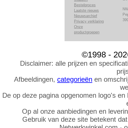
Bestelproces
NW
Laatste nieuws
Pe
Nieuwsarchief
39
Privacy verklaring
Onze
productgroepen
©1998 - 202
Disclaimer: alle prijzen en specific
prij
Afbeeldingen,
categorieën
en omschrij
we
De op deze pagina opgenomen logo's en 
Op al onze aanbiedingen en leveri
Gebruik van deze site betekent da
Netwerkwinkel.com - 