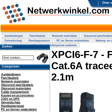
Over 
Aanbiedingen
Patchkabels
Netwerk materialen
Glasvezel patchkabel
Gereedschap
Randapparatuur
PC en Server onderdelen
Verleng- en 
Elektra installatie
Overige
Uitlopende artikelen
Zoeken
XPCI6-F-7 - 
Cat.6A trace
Categorieën
2.1m
Aanbiedingen
Patchkabels
Netwerk materialen
Glasvezel patchkabels
Glasvezel materialen
Cable management
Kasten en accessoires
230V en UPS
Gereedschap
Randapparatuur
PC en Server onderdelen