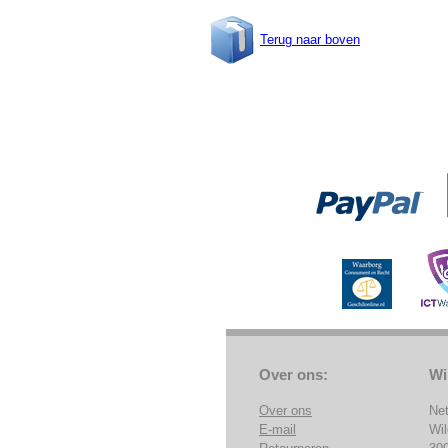
Terug naar boven
Over ons:
Wi
Over ons
Ne
E-mail
Wi