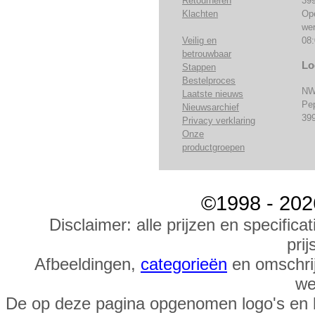
Retourneren
39
Klachten
Op
we
Veilig en
08:
betrouwbaar
Lo
Stappen
Bestelproces
NW
Laatste nieuws
Pe
Nieuwsarchief
39
Privacy verklaring
Onze
productgroepen
©1998 - 202
Disclaimer: alle prijzen en specific
prij
Afbeeldingen,
categorieën
en omschrij
we
De op deze pagina opgenomen logo's en 