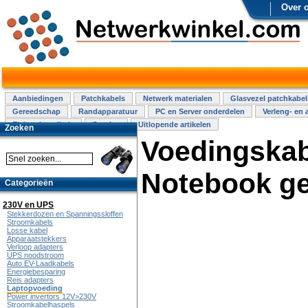
Over 
Aanbiedingen
Patchkabels
Netwerk materialen
Glasvezel patchkabel
Gereedschap
Randapparatuur
PC en Server onderdelen
Verleng- en 
Elektra installatie
Overige
Uitlopende artikelen
Zoeken
Voedingskab
Notebook ge
Categorieën
230V en UPS
Stekkerdozen en Spanningssloffen
Stroomkabels
Losse kabel
Apparaatstekkers
Verloop adapters
UPS noodstroom
Auto EV-Laadkabels
Energiebesparing
Reis adapters
Laptopvoeding
Power invertors 12V>230V
Stroomkabelhaspels