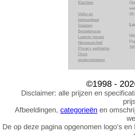
Klachten
Op
we
Veilig en
08:
betrouwbaar
Lo
Stappen
Bestelproces
NW
Laatste nieuws
Pe
Nieuwsarchief
39
Privacy verklaring
Onze
productgroepen
©1998 - 202
Disclaimer: alle prijzen en specific
prij
Afbeeldingen,
categorieën
en omschrij
we
De op deze pagina opgenomen logo's en 