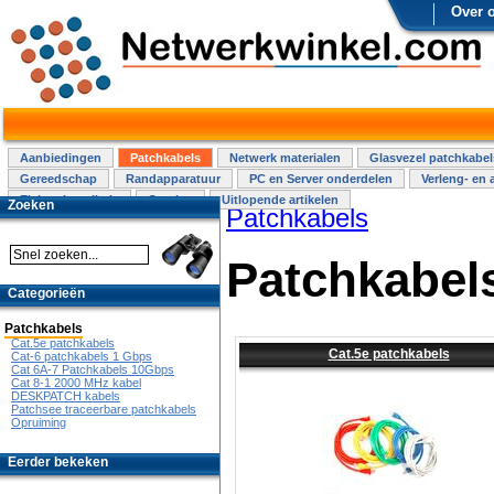
Over 
Aanbiedingen
Patchkabels
Netwerk materialen
Glasvezel patchkabel
Gereedschap
Randapparatuur
PC en Server onderdelen
Verleng- en 
Elektra installatie
Overige
Uitlopende artikelen
Zoeken
Patchkabels
Patchkabel
Categorieën
Patchkabels
Cat.5e patchkabels
Cat.5e patchkabels
Cat-6 patchkabels 1 Gbps
Cat 6A-7 Patchkabels 10Gbps
Cat 8-1 2000 MHz kabel
DESKPATCH kabels
Patchsee traceerbare patchkabels
Opruiming
Eerder bekeken