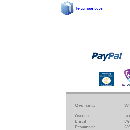
Terug naar boven
Over ons:
Wi
Over ons
Ne
E-mail
Wi
Retourneren
39