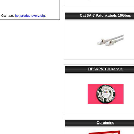
Cat 6A-7 Patchkabels 10Gbps
Ga naar:
het productoverzicht
.
DESKPATCH kabels
Opruiming