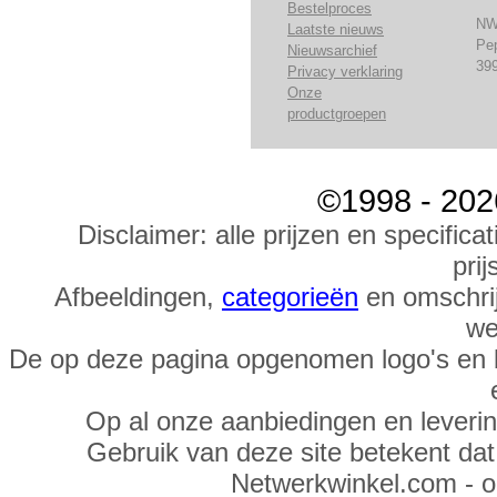
Bestelproces
NW
Laatste nieuws
Pe
Nieuwsarchief
39
Privacy verklaring
Onze
productgroepen
©1998 - 202
Disclaimer: alle prijzen en specific
prij
Afbeeldingen,
categorieën
en omschrij
we
De op deze pagina opgenomen logo's en 
Op al onze aanbiedingen en leveri
Gebruik van deze site betekent da
Netwerkwinkel.com - 