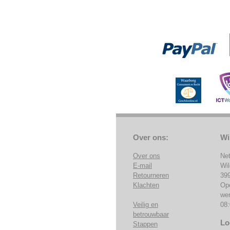
Over ons:
Wi
Over ons
Ne
E-mail
Wi
Retourneren
39
Klachten
Op
we
Veilig en
08:
betrouwbaar
Lo
Stappen