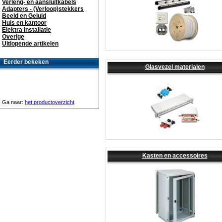
Verleng- en aansluitkabels
Adapters - (Verloop)stekkers
Beeld en Geluid
Huis en kantoor
Elektra installatie
Overige
Uitlopende artikelen
Eerder bekeken
Glasvezel materialen
Ga naar:
het productoverzicht
.
Kasten en accessoires