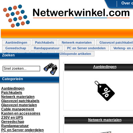
Over 
Aanbiedingen
Patchkabels
Netwerk materialen
Glasvezel patchkabel
Gereedschap
Randapparatuur
PC en Server onderdelen
Verleng- en 
Elektra installatie
Overige
Uitlopende artikelen
Zoeken
Aanbiedingen
Categorieën
Aanbiedingen
Patchkabels
Netwerk materialen
Glasvezel patchkabels
Glasvezel materialen
Cable management
Kasten en accessoires
230V en UPS
Netwerk materialen
Gereedschap
Randapparatuur
PC en Server onderdelen