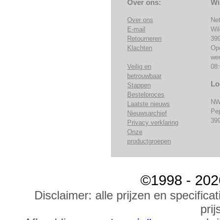
Over ons:
Wi
Over ons
Ne
E-mail
Wi
Retourneren
39
Klachten
Op
we
Veilig en
08:
betrouwbaar
Lo
Stappen
Bestelproces
NW
Laatste nieuws
Pe
Nieuwsarchief
39
Privacy verklaring
Onze
productgroepen
©1998 - 202
Disclaimer: alle prijzen en specific
prij