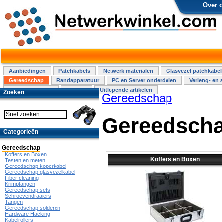
Over 
Aanbiedingen
Patchkabels
Netwerk materialen
Glasvezel patchkabel
Gereedschap
Randapparatuur
PC en Server onderdelen
Verleng- en 
Elektra installatie
Overige
Uitlopende artikelen
Zoeken
Gereedschap
Gereedsch
Categorieën
Gereedschap
Koffers en Boxen
Koffers en Boxen
Testen en meten
Gereedschap koperkabel
Gereedschap glasvezelkabel
Fiber cleaning
Krimptangen
Gereedschap sets
Schroevendraaiers
Tangen
Gereedschap solderen
Hardware Hacking
Kabelrollers