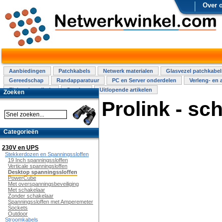
Over 
Aanbiedingen
Patchkabels
Netwerk materialen
Glasvezel patchkabel
Gereedschap
Randapparatuur
PC en Server onderdelen
Verleng- en 
Elektra installatie
Overige
Uitlopende artikelen
Zoeken
Prolink - s
Categorieën
230V en UPS
Stekkerdozen en Spanningssloffen
19 Inch spanningssloffen
Verticale spanningsloffen
Desktop spanningssloffen
PowerCube
Met overspanningsbeveiliging
Met schakelaar
Zonder schakelaar
Spanningssloffen met Amperemeter
Sockets
Outdoor
Stroomkabels