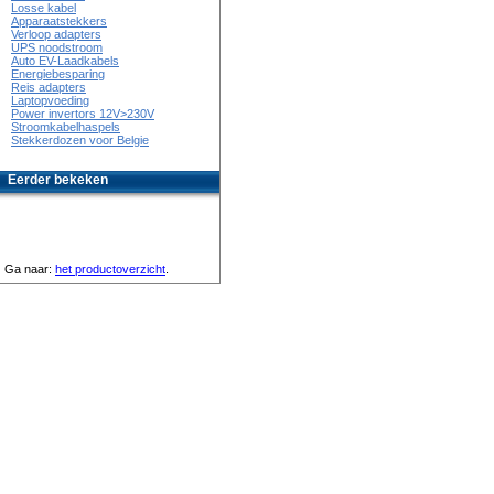
Losse kabel
Apparaatstekkers
Verloop adapters
UPS noodstroom
Auto EV-Laadkabels
Energiebesparing
Reis adapters
Laptopvoeding
Power invertors 12V>230V
Stroomkabelhaspels
Stekkerdozen voor Belgie
Eerder bekeken
Ga naar:
het productoverzicht
.