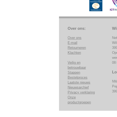
Over ons:
Wi
Over ons
Ne
E-mail
Wi
Retourneren
39
Klachten
Op
we
Veilig en
08:
betrouwbaar
Lo
Stappen
Bestelproces
NW
Laatste nieuws
Pe
Nieuwsarchief
39
Privacy verklaring
Onze
productgroepen