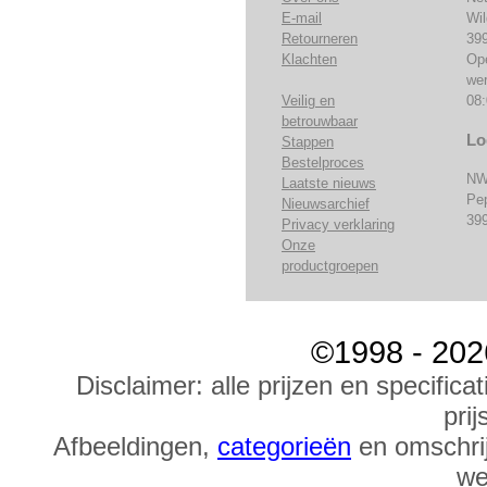
E-mail
Wi
Retourneren
39
Klachten
Op
we
Veilig en
08:
betrouwbaar
Lo
Stappen
Bestelproces
NW
Laatste nieuws
Pe
Nieuwsarchief
39
Privacy verklaring
Onze
productgroepen
©1998 - 202
Disclaimer: alle prijzen en specific
prij
Afbeeldingen,
categorieën
en omschrij
we