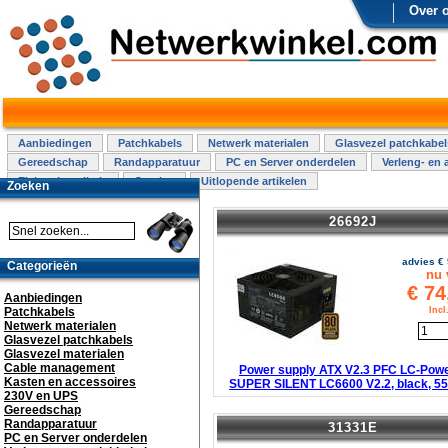
Over 
Aanbiedingen
Patchkabels
Netwerk materialen
Glasvezel patchkabel
Gereedschap
Randapparatuur
PC en Server onderdelen
Verleng- en 
Elektra installatie
Overige
Uitlopende artikelen
Zoeken
26692J
advies €
Categorieën
nu 
€
74
Aanbiedingen
Patchkabels
Inc
Netwerk materialen
Glasvezel patchkabels
Glasvezel materialen
Cable management
Power supply ATX V2.3 PFC LC-Pow
Kasten en accessoires
SUPER SILENT LC6600 V2.2, black, 5
230V en UPS
Gereedschap
Randapparatuur
31331E
PC en Server onderdelen