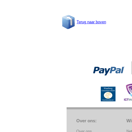
Terug naar boven
Over ons:
Wi
Over ons
Ne