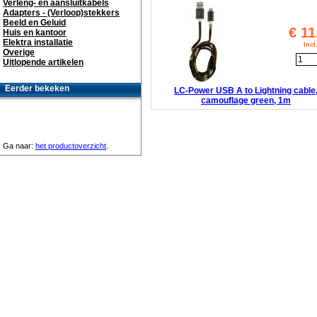
Verleng- en aansluitkabels
Adapters - (Verloop)stekkers
Beeld en Geluid
€
11
Huis en kantoor
Elektra installatie
Inc
Overige
Uitlopende artikelen
Eerder bekeken
LC-Power USB A to Lightning cable
camouflage green, 1m
Ga naar:
het productoverzicht
.