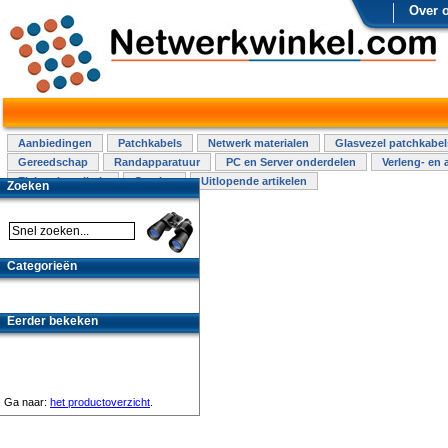
Over 
Aanbiedingen
Patchkabels
Netwerk materialen
Glasvezel patchkabel
Gereedschap
Randapparatuur
PC en Server onderdelen
Verleng- en 
Elektra installatie
Overige
Uitlopende artikelen
Zoeken
Categorieën
Eerder bekeken
Ga naar:
het productoverzicht
.