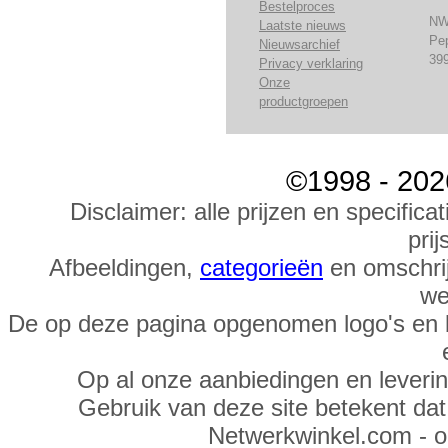
Bestelproces
NW
Laatste nieuws
Pe
Nieuwsarchief
39
Privacy verklaring
Onze
productgroepen
©1998 - 202
Disclaimer: alle prijzen en specific
prij
Afbeeldingen,
categorieën
en omschrij
we
De op deze pagina opgenomen logo's en 
Op al onze aanbiedingen en leveri
Gebruik van deze site betekent da
Netwerkwinkel.com - 