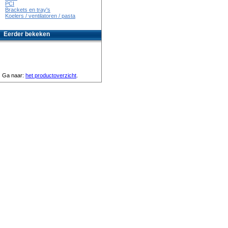
PCI
Brackets en tray's
Koelers / ventilatoren / pasta
Eerder bekeken
Ga naar:
het productoverzicht
.