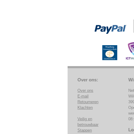
Over ons:
Wi
Over ons
Ne
E-mail
Wi
Retourneren
39
Klachten
Op
we
Veilig en
08:
betrouwbaar
Lo
Stappen