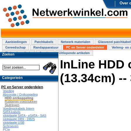
Over 
Aanbiedingen
Patchkabels
Netwerk materialen
Glasvezel patchkabel
Gereedschap
Randapparatuur
PC en Server onderdelen
Verleng- en 
Elektra installatie
Overige
Uitlopende artikelen
Zoeken
InLine HDD 
(13.34cm) --
Categorieën
PC en Server onderdelen
Voeding
Absorptie / Ontkoppeling
HDD ontkoppeling
Rubberen voetstukken
Sluitringen
Voedingskabels Intern
SATA kabels
slotplaatje SATA - eSATA - SAS
slotplaatje DB9 - DB25
slotplaatje USB
Schroeven
PCIe