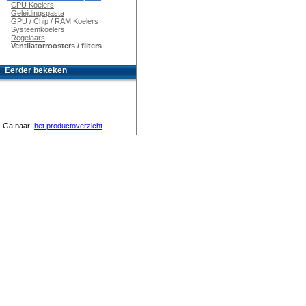
CPU Koelers
Geleidingspasta
GPU / Chip / RAM Koelers
Systeemkoelers
Regelaars
Ventilatorroosters / filters
Eerder bekeken
Ga naar:
het productoverzicht
.