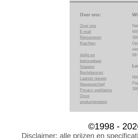
Over ons:
Wi
Over ons
Ne
E-mail
Wi
Retourneren
39
Klachten
Op
we
Veilig en
08:
betrouwbaar
Lo
Stappen
Bestelproces
NW
Laatste nieuws
Pe
Nieuwsarchief
39
Privacy verklaring
Onze
productgroepen
©1998 - 202
Disclaimer: alle prijzen en specific