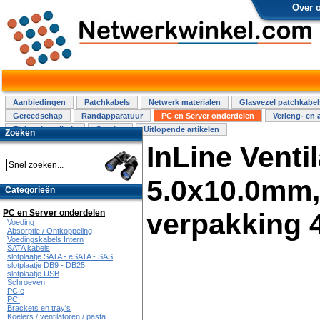
Over 
Aanbiedingen
Patchkabels
Netwerk materialen
Glasvezel patchkabel
Gereedschap
Randapparatuur
PC en Server onderdelen
Verleng- en 
Elektra installatie
Overige
Uitlopende artikelen
Zoeken
InLine Venti
5.0x10.0mm,
Categorieën
PC en Server onderdelen
verpakking 
Voeding
Absorptie / Ontkoppeling
Voedingskabels Intern
SATA kabels
slotplaatje SATA - eSATA - SAS
slotplaatje DB9 - DB25
slotplaatje USB
Schroeven
PCIe
PCI
Brackets en tray's
Koelers / ventilatoren / pasta