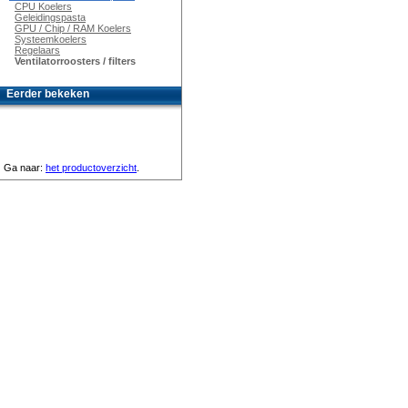
CPU Koelers
Geleidingspasta
GPU / Chip / RAM Koelers
Systeemkoelers
Regelaars
Ventilatorroosters / filters
Eerder bekeken
Ga naar:
het productoverzicht
.