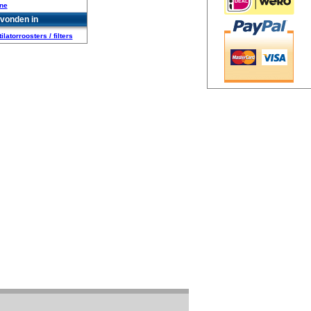
ine
vonden in
ilatorroosters / filters