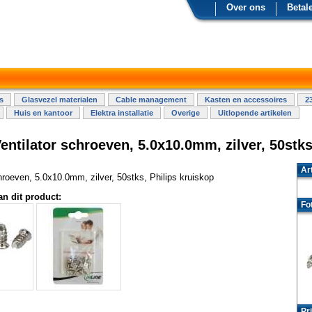
Over ons
Betal
s
Glasvezel materialen
Cable management
Kasten en accessoires
2
Huis en kantoor
Elektra installatie
Overige
Uitlopende artikelen
entilator schroeven, 5.0x10.0mm, zilver, 50stk
Ar
hroeven, 5.0x10.0mm, zilver, 50stks, Philips kruiskop
an dit product:
Fo
Pri