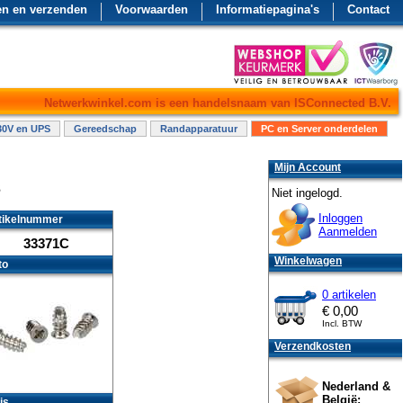
en en verzenden
Voorwaarden
Informatiepagina's
Contact
Netwerkwinkel.com is een handelsnaam van ISConnected B.V.
30V en UPS
Gereedschap
Randapparatuur
PC en Server onderdelen
Mijn Account
s
Niet ingelogd.
Inloggen
tikelnummer
Aanmelden
33371C
Winkelwagen
to
0 artikelen
€
0,00
Incl. BTW
Verzendkosten
Nederland &
België:
js