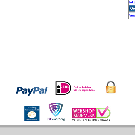
InL
Ge
Vent