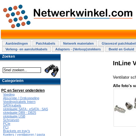
Aanbiedingen
Patchkabels
Netwerk materialen
Glasvezel patchkabel
Verleng- en aansluitkabels
Adapters - (Verloop)stekkers
Beeld en Geluid
Zoeken
InLine V
Ventilator sc
Categorieën
Alle foto's v
PC en Server onderdelen
Voeding
Absorptie / Ontkoppeling
Voedingskabels Intern
SATA kabels
slotplaatje SATA - eSATA - SAS
slotplaatje DB9 - DB25
slotplaatje USB
Schroeven
PCIe
PCI
Brackets en tray's
Koelers / ventilatoren / pasta