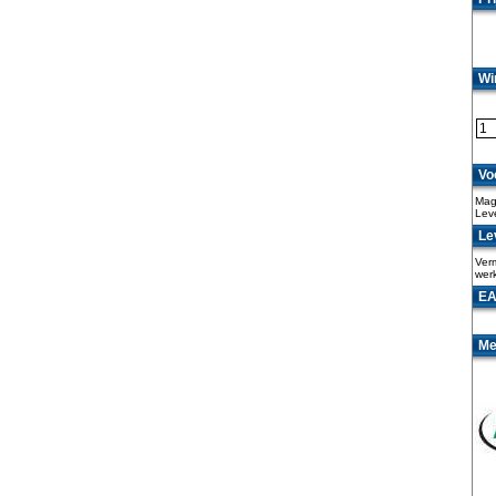
Wi
Vo
Maga
Lev
Lev
Verm
wer
EA
Me