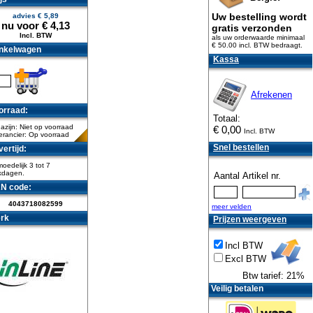
Uw bestelling wordt
advies €
5,89
nu voor €
4,13
gratis verzonden
Incl. BTW
als uw orderwaarde minimaal
€ 50.00 incl. BTW
bedraagt.
nkelwagen
Kassa
Afrekenen
orraad:
Totaal:
zijn: Niet op voorraad
€
0,00
Incl. BTW
erancier: Op voorraad
Snel bestellen
ertijd:
oedelijk 3 tot 7
kdagen.
Aantal
Artikel nr.
N code:
4043718082599
meer velden
rk
Prijzen weergeven
Incl BTW
Excl BTW
Btw tarief: 21%
Veilig betalen