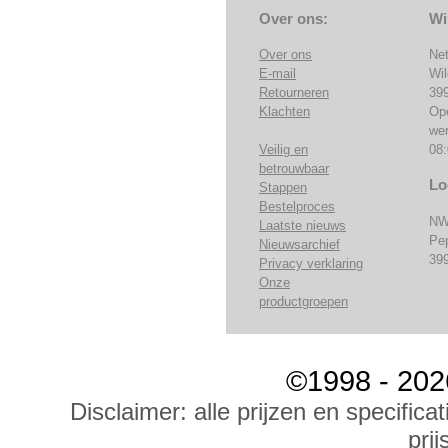
Over ons:
Wi
Over ons
Ne
E-mail
Wi
Retourneren
39
Klachten
Op
we
Veilig en
08:
betrouwbaar
Lo
Stappen
Bestelproces
NW
Laatste nieuws
Pe
Nieuwsarchief
39
Privacy verklaring
Onze
productgroepen
©1998 - 202
Disclaimer: alle prijzen en specific
prij