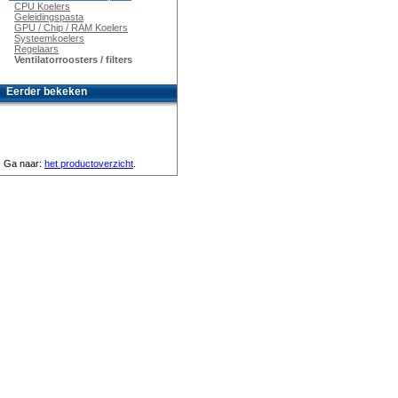
CPU Koelers
Geleidingspasta
GPU / Chip / RAM Koelers
Systeemkoelers
Regelaars
Ventilatorroosters / filters
Eerder bekeken
Ga naar:
het productoverzicht
.