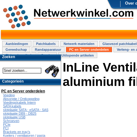
Over 
Aanbiedingen
Patchkabels
Netwerk materialen
Glasvezel patchkabel
Gereedschap
Randapparatuur
PC en Server onderdelen
Verleng- en 
Elektra installatie
Overige
Uitlopende artikelen
Zoeken
InLine Venti
aluminium f
Categorieën
PC en Server onderdelen
Voeding
Absorptie / Ontkoppeling
Voedingskabels Intern
SATA kabels
slotplaatje SATA - eSATA - SAS
slotplaatje DB9 - DB25
slotplaatje USB
Schroeven
PCIe
PCI
Brackets en tray's
Koelers / ventilatoren / pasta