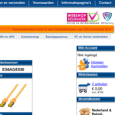
en en verzenden
Voorwaarden
Informatiepagina's
Contact
Netwerkwinkel.com is een handelsnaam van ISConnected B.V.
30V en UPS
Gereedschap
Randapparatuur
PC en Server onderdelen
Mijn Account
Niet ingelogd.
Inloggen
tikelnummer
Aanmelden
ES6AGE030
Winkelwagen
to
0 artikelen
€
0,00
Incl. BTW
Verzendkosten
Nederland &
België:
js