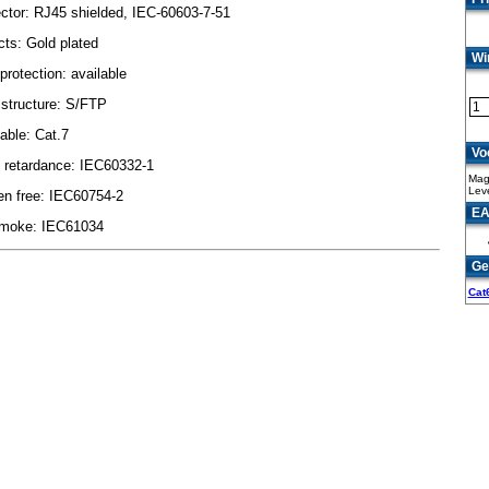
ctor: RJ45 shielded, IEC-60603-7-51
ts: Gold plated
Wi
protection: available
 structure: S/FTP
able: Cat.7
Vo
 retardance: IEC60332-1
Mag
Lev
en free: IEC60754-2
EA
moke: IEC61034
Ge
Cat