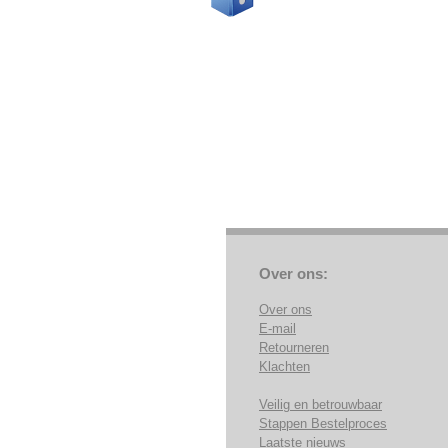
Over ons:
Over ons
E-mail
Retourneren
Klachten
Veilig en betrouwbaar
Stappen Bestelproces
Laatste nieuws