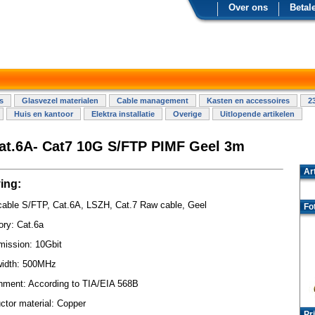
Over ons
Betal
s
Glasvezel materialen
Cable management
Kasten en accessoires
2
Huis en kantoor
Elektra installatie
Overige
Uitlopende artikelen
at.6A- Cat7 10G S/FTP PIMF Geel 3m
Ar
ing:
able S/FTP, Cat.6A, LSZH, Cat.7 Raw cable, Geel
Fo
ory: Cat.6a
mission: 10Gbit
idth: 500MHz
nment: According to TIA/EIA 568B
tor material: Copper
Pri