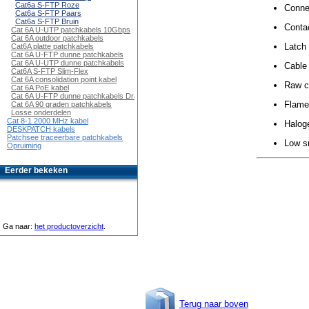
Cat6a S-FTP Roze
Conne
Cat6a S-FTP Paars
Cat6a S-FTP Bruin
Contac
Cat 6A U-UTP patchkabels 10Gbps
Cat 6A outdoor patchkabels
Latch 
Cat6A platte patchkabels
Cat 6A U-FTP dunne patchkabels
Cat 6A U-UTP dunne patchkabels
Cable
Cat6A S-FTP Slim-Flex
Cat 6A consolidation point kabel
Raw c
Cat 6A PoE kabel
Cat 6A U-FTP dunne patchkabels Draaibaar
Flame
Cat 6A 90 graden patchkabels
Losse onderdelen
Cat 8-1 2000 MHz kabel
Halog
DESKPATCH kabels
Patchsee traceerbare patchkabels
Low s
Opruiming
Eerder bekeken
Ga naar:
het productoverzicht
.
Terug naar boven