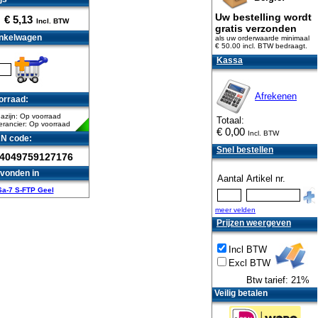
Uw bestelling wordt
€
5,13
Incl. BTW
gratis verzonden
nkelwagen
als uw orderwaarde minimaal
€ 50.00 incl. BTW
bedraagt.
Kassa
Afrekenen
orraad:
azijn: Op voorraad
Totaal:
erancier: Op voorraad
€
0,00
Incl. BTW
N code:
Snel bestellen
4049759127176
vonden in
Aantal
Artikel nr.
6a-7 S-FTP Geel
meer velden
Prijzen weergeven
Incl BTW
Excl BTW
Btw tarief: 21%
Veilig betalen