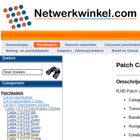
Aanbiedingen
Patchkabels
Netwerk materialen
Glasvezel patchkabel
Verleng- en aansluitkabels
Adapters - (Verloop)stekkers
Beeld en Geluid
Zoeken
Patch C
Omschrijv
Categorieën
RJ45 Patch c
Patchkabels
Cat.5e patchkabels
Categ
Cat-6 patchkabels 1 Gbps
Cat 6A-7 Patchkabels 10Gbps
Trans
Cat6a-7 S-FTP patchkabels 10Gbps
Cat6a-7 S-FTP Wit
Cat6a-7 S-FTP Grijs
Bandw
Cat6a-7 S-FTP Zwart
Cat6a-7 S-FTP Rood
Assig
Cat6a-7 S-FTP Groen
Cat6a-7 S-FTP Blauw
Conduc
Cat6a-7 S-FTP Geel
Cat6a-7 S-FTP Oranje