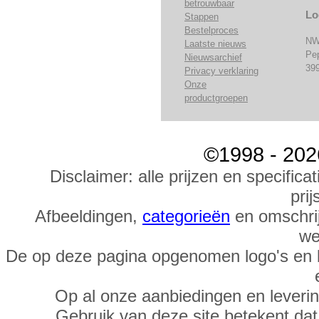
betrouwbaar
Lo
Stappen
Bestelproces
NW
Laatste nieuws
Pe
Nieuwsarchief
39
Privacy verklaring
Onze
productgroepen
©1998 - 202
Disclaimer: alle prijzen en specific
prij
Afbeeldingen,
categorieën
en omschrij
we
De op deze pagina opgenomen logo's en 
Op al onze aanbiedingen en leveri
Gebruik van deze site betekent da