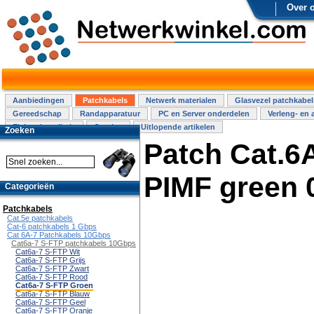
Over 
Aanbiedingen
Patchkabels
Netwerk materialen
Glasvezel patchkabel
Gereedschap
Randapparatuur
PC en Server onderdelen
Verleng- en 
Elektra installatie
Overige
Uitlopende artikelen
Zoeken
Patch Cat.6
PIMF green 
Categorieën
Patchkabels
Cat.5e patchkabels
Cat-6 patchkabels 1 Gbps
Cat 6A-7 Patchkabels 10Gbps
Cat6a-7 S-FTP patchkabels 10Gbps
Cat6a-7 S-FTP Wit
Cat6a-7 S-FTP Grijs
Cat6a-7 S-FTP Zwart
Cat6a-7 S-FTP Rood
Cat6a-7 S-FTP Groen
Cat6a-7 S-FTP Blauw
Cat6a-7 S-FTP Geel
Cat6a-7 S-FTP Oranje