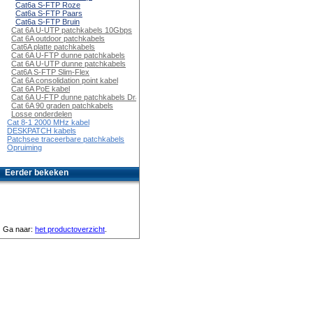
Cat6a S-FTP Roze
Cat6a S-FTP Paars
Cat6a S-FTP Bruin
Cat 6A U-UTP patchkabels 10Gbps
Cat 6A outdoor patchkabels
Cat6A platte patchkabels
Cat 6A U-FTP dunne patchkabels
Cat 6A U-UTP dunne patchkabels
Cat6A S-FTP Slim-Flex
Cat 6A consolidation point kabel
Cat 6A PoE kabel
Cat 6A U-FTP dunne patchkabels Draaibaar
Cat 6A 90 graden patchkabels
Losse onderdelen
Cat 8-1 2000 MHz kabel
DESKPATCH kabels
Patchsee traceerbare patchkabels
Opruiming
Eerder bekeken
Ga naar:
het productoverzicht
.