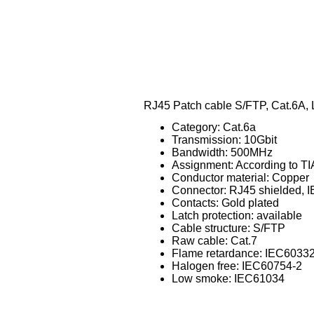
RJ45 Patch cable S/FTP, Cat.6A,
Category: Cat.6a
Transmission: 10Gbit
Bandwidth: 500MHz
Assignment: According to T
Conductor material: Copper
Connector: RJ45 shielded, 
Contacts: Gold plated
Latch protection: available
Cable structure: S/FTP
Raw cable: Cat.7
Flame retardance: IEC6033
Halogen free: IEC60754-2
Low smoke: IEC61034