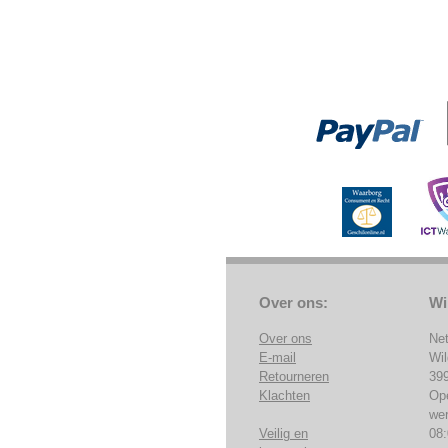
Over ons:
Wi
Over ons
Ne
E-mail
Wi
Retourneren
39
Klachten
Op
we
Veilig en
08: