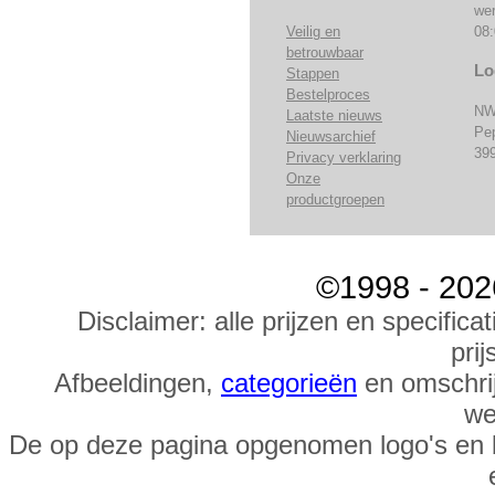
we
Veilig en
08:
betrouwbaar
Lo
Stappen
Bestelproces
NW
Laatste nieuws
Pe
Nieuwsarchief
39
Privacy verklaring
Onze
productgroepen
©1998 - 202
Disclaimer: alle prijzen en specific
prij
Afbeeldingen,
categorieën
en omschrij
we
De op deze pagina opgenomen logo's en 