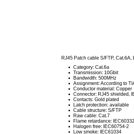
RJ45 Patch cable S/FTP, Cat.6A,
Category: Cat.6a
Transmission: 10Gbit
Bandwidth: 500MHz
Assignment: According to T
Conductor material: Copper
Connector: RJ45 shielded, 
Contacts: Gold plated
Latch protection: available
Cable structure: S/FTP
Raw cable: Cat.7
Flame retardance: IEC6033
Halogen free: IEC60754-2
Low smoke: IEC61034