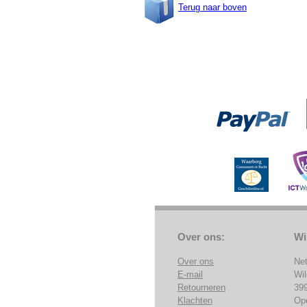
Terug naar boven
Over ons:
Wi
Over ons
Ne
E-mail
Wi
Retourneren
39
Klachten
Op