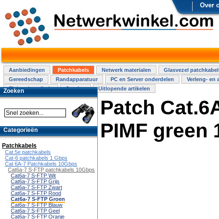
Over 
Aanbiedingen
Patchkabels
Netwerk materialen
Glasvezel patchkabel
Gereedschap
Randapparatuur
PC en Server onderdelen
Verleng- en 
Elektra installatie
Overige
Uitlopende artikelen
Zoeken
Patch Cat.6
PIMF green
Categorieën
Patchkabels
Cat.5e patchkabels
Cat-6 patchkabels 1 Gbps
Cat 6A-7 Patchkabels 10Gbps
Cat6a-7 S-FTP patchkabels 10Gbps
Cat6a-7 S-FTP Wit
Cat6a-7 S-FTP Grijs
Cat6a-7 S-FTP Zwart
Cat6a-7 S-FTP Rood
Cat6a-7 S-FTP Groen
Cat6a-7 S-FTP Blauw
Cat6a-7 S-FTP Geel
Cat6a-7 S-FTP Oranje