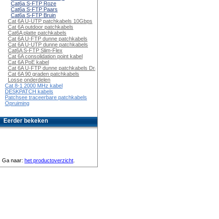
Cat6a S-FTP Roze
Cat6a S-FTP Paars
Cat6a S-FTP Bruin
Cat 6A U-UTP patchkabels 10Gbps
Cat 6A outdoor patchkabels
Cat6A platte patchkabels
Cat 6A U-FTP dunne patchkabels
Cat 6A U-UTP dunne patchkabels
Cat6A S-FTP Slim-Flex
Cat 6A consolidation point kabel
Cat 6A PoE kabel
Cat 6A U-FTP dunne patchkabels Draaibaar
Cat 6A 90 graden patchkabels
Losse onderdelen
Cat 8-1 2000 MHz kabel
DESKPATCH kabels
Patchsee traceerbare patchkabels
Opruiming
Eerder bekeken
Ga naar:
het productoverzicht
.