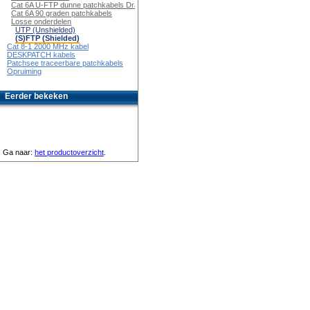
Cat 6A U-FTP dunne patchkabels Draaibaar
Cat 6A 90 graden patchkabels
Losse onderdelen
UTP (Unshielded)
(S)FTP (Shielded)
Cat 8-1 2000 MHz kabel
DESKPATCH kabels
Patchsee traceerbare patchkabels
Opruiming
Eerder bekeken
Ga naar:
het productoverzicht
.