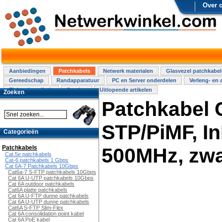
Over 
Aanbiedingen
Patchkabels
Netwerk materialen
Glasvezel patchkabel
Gereedschap
Randapparatuur
PC en Server onderdelen
Verleng- en 
Elektra installatie
Overige
Uitlopende artikelen
Zoeken
Patchkabel C
STP/PiMF, I
Categorieën
Patchkabels
500MHz, zwa
Cat.5e patchkabels
Cat-6 patchkabels 1 Gbps
Cat 6A-7 Patchkabels 10Gbps
Cat6a-7 S-FTP patchkabels 10Gbps
Cat 6A U-UTP patchkabels 10Gbps
Cat 6A outdoor patchkabels
Cat6A platte patchkabels
Cat 6A U-FTP dunne patchkabels
Cat 6A U-UTP dunne patchkabels
Cat6A S-FTP Slim-Flex
Cat 6A consolidation point kabel
Cat 6A PoE kabel