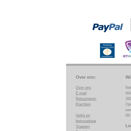
Over ons:
Wi
Over ons
Ne
E-mail
Wi
Retourneren
39
Klachten
Op
we
Veilig en
08:
betrouwbaar
Lo
Stappen