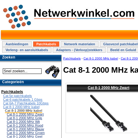
Aanbiedingen
Patchkabels
Netwerk materialen
Glasvezel patchkabel
Verleng- en aansluitkabels
Adapters - (Verloop)stekkers
Beeld en Geluid
Zoeken
Patchkabels
-
Cat 8-1 2000 MHz kabel
-
Cat 8-1 200
Cat 8-1 2000 MHz k
Categorieën
Cat 8-1 2000 MHz Zwart
Patchkabels
Cat.5e patchkabels
Cat-6 patchkabels 1 Gbps
Cat 6A-7 Patchkabels 10Gbps
Cat 8-1 2000 MHz kabel
Cat 8-1 2000 MHz kabel
Cat 8-1 2000 MHz Zwart
Cat 8-1 2000 MHz Grijs
Cat 8-1 2000 MHz Wit
Cat 8-1 2000 MHz Rood
Cat 8-1 2000 MHz Blauw
Cat 8-1 2000 MHz Groen
Cat 8-1 2000 MHz Geel