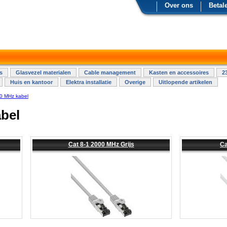
Over ons
Betal
s
Glasvezel materialen
Cable management
Kasten en accessoires
2
Huis en kantoor
Elektra installatie
Overige
Uitlopende artikelen
0 MHz kabel
abel
Cat 8-1 2000 MHz Grijs
Ca