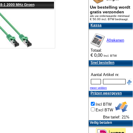
 8-1 2000 MHz Groen
Uw bestelling wordt
gratis verzonden
als uw orderwaarde minimaal
€ 50.00 incl. BTW
bedraagt.
Kassa
Afrekenen
Totaal:
€
0,00
Incl. BTW
Snel bestellen
Aantal
Artikel nr.
meer velden
Prijzen weergeven
Incl BTW
Excl BTW
Btw tarief: 21%
Veilig betalen