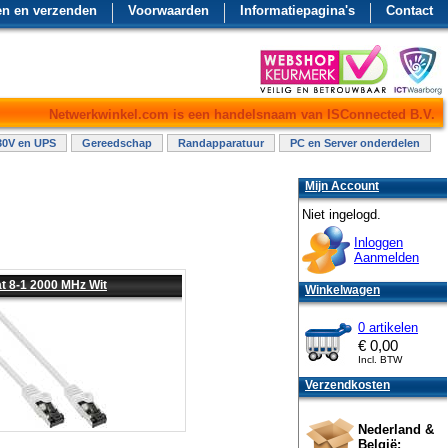
en en verzenden
Voorwaarden
Informatiepagina's
Contact
Netwerkwinkel.com is een handelsnaam van ISConnected B.V.
30V en UPS
Gereedschap
Randapparatuur
PC en Server onderdelen
Mijn Account
Niet ingelogd.
Inloggen
Aanmelden
t 8-1 2000 MHz Wit
Winkelwagen
0 artikelen
€
0,00
Incl. BTW
Verzendkosten
Nederland &
België: