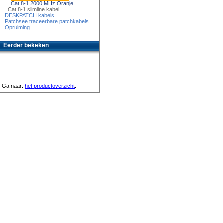
Cat 8-1 2000 MHz Oranje
Cat 8-1 slimline kabel
DESKPATCH kabels
Patchsee traceerbare patchkabels
Opruiming
Eerder bekeken
Ga naar:
het productoverzicht
.