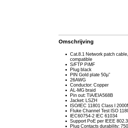
Omschrijving
Cat.8.1 Network patch cable,
compatible
S/FTP PiMF
Plug black
PIN Gold plate 50µ"
26AWG
Conductor: Copper
AL-MG braid
Pin out: TIA/EIA568B
Jacket: LSZH
ISO/IEC 11801 Class I 200
Fluke Channel Test ISO 118
IEC60754-2 IEC 61034
Support PoE per IEEE 802.3
Plug Contacts durability: 75