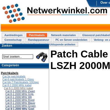
Over 
Aanbiedingen
Patchkabels
Netwerk materialen
Glasvezel patchkabel
Gereedschap
Randapparatuur
PC en Server onderdelen
Verleng- en 
Elektra installatie
Overige
Uitlopende artikelen
Zoeken
Patch Cable
LSZH 2000M
Categorieën
Patchkabels
Cat.5e patchkabels
Cat-6 patchkabels 1 Gbps
Cat 6A-7 Patchkabels 10Gbps
Cat 8-1 2000 MHz kabel
Cat 8-1 2000 MHz kabel
Cat 8-1 2000 MHz Zwart
Cat 8-1 2000 MHz Grijs
Cat 8-1 2000 MHz Wit
Cat 8-1 2000 MHz Rood
Cat 8-1 2000 MHz Blauw
Cat 8-1 2000 MHz Groen
Cat 8-1 2000 MHz Geel