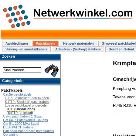
Aanbiedingen
Patchkabels
Netwerk materialen
Glasvezel patchkabel
Verleng- en aansluitkabels
Adapters - (Verloop)stekkers
Beeld en Geluid
Zoeken
Krimpta
Omschrijv
Categorieën
Krimptang vo
Patchkabels
Cat.5e patchkabels
Tevens voor 
UTP (unshielded) patchkabels
S-FTP (Shielded) patchkabels
RJ45 RJ10 R
Losse patchkabel onderdelen
UTP (Unshielded)
(S)FTP (shielded)
Cat-6 patchkabels 1 Gbps
Cat 6A-7 Patchkabels 10Gbps
Cat 8-1 2000 MHz kabel
DESKPATCH kabels
Patchsee traceerbare patchkabels
Opruiming