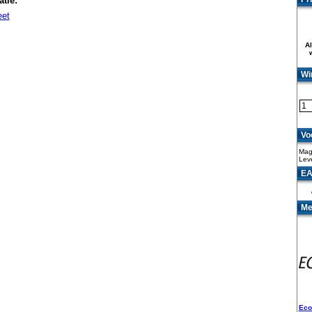
tie:
eet
Al
Wi
Vo
Mag
Lev
EA
Me
Eco