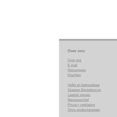
Over ons:
Over ons
E-mail
Retourneren
Klachten
Veilig en betrouwbaar
Stappen Bestelproces
Laatste nieuws
Nieuwsarchief
Privacy verklaring
Onze productgroepen