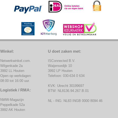
Winkel:
U doet zaken met:
Netwerkwinkel.com.
ISConnected B.V.
Wilgenkade 2a
Waijensedijk 10
3992 LL Houten
3992 LP Houten
Open op werkdagen:
Telefoon: 030-634 0 634
08:00 tot 16:00 uur.
KVK: Utrecht 30199697
Logistiek / RMA:
BTW: NL8136.94.267.B.01
NWW-Magazijn
NL - ING: NL83 INGB 0000 8094 46
Peppelkade 52a
3992 AK Houten