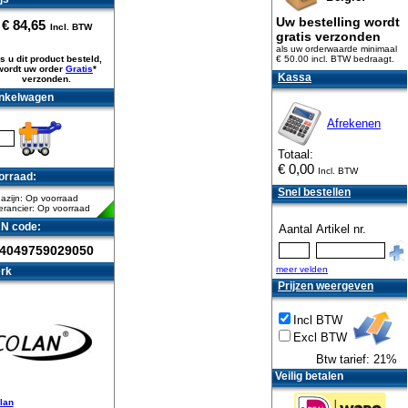
Uw bestelling wordt
€
84,65
Incl. BTW
gratis verzonden
als uw orderwaarde minimaal
s u dit product besteld,
€ 50.00 incl. BTW
bedraagt.
wordt uw order
Gratis
*
Kassa
verzonden.
nkelwagen
Afrekenen
Totaal:
€
0,00
Incl. BTW
orraad:
Snel bestellen
azijn: Op voorraad
erancier: Op voorraad
N code:
Aantal
Artikel nr.
4049759029050
meer velden
rk
Prijzen weergeven
Incl BTW
Excl BTW
Btw tarief: 21%
Veilig betalen
lan