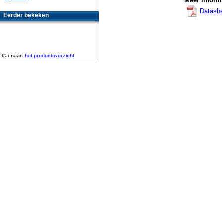
Meer informa
Datash
Eerder bekeken
Ga naar:
het productoverzicht
.