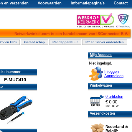
en en verzenden
Voorwaarden
Informatiepagina's
Contact
Netwerkwinkel.com is een handelsnaam van ISConnected B.V.
30V en UPS
Gereedschap
Randapparatuur
PC en Server onderdelen
Mijn Account
Niet ingelogd.
Inloggen
tikelnummer
Aanmelden
E-MUC410
Winkelwagen
to
0 artikelen
€
0,00
Incl. BTW
Verzendkosten
Nederland &
België:
js