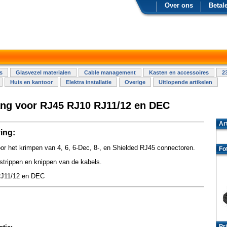
Over ons
Betal
s
Glasvezel materialen
Cable management
Kasten en accessoires
2
Huis en kantoor
Elektra installatie
Overige
Uitlopende artikelen
ng voor RJ45 RJ10 RJ11/12 en DEC
Ar
ing:
or het krimpen van 4, 6, 6-Dec, 8-, en Shielded RJ45 connectoren.
Fo
strippen en knippen van de kabels.
J11/12 en DEC
Pri