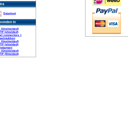
tra
Datasheet
vonden in
 (Unshielded)
FTP (shielded)
el connectors +
pelstukken
 (Unshielded)
FTP (shielded)
mptangen
 (Unshielded)
FTP (Shielded)