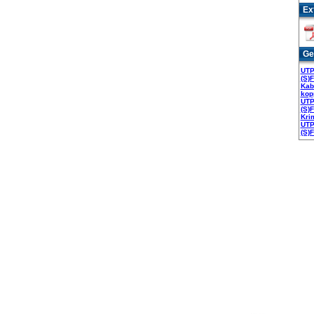
Ex
Ge
UTP
(S)
Kab
kop
UTP
(S)
Kri
UTP
(S)