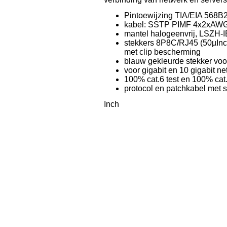
Pintoewijzing TIA/EIA 568B2
kabel: SSTP PIMF 4x2xAW
mantel halogeenvrij, LSZH
stekkers 8P8C/RJ45 (50µInc
met clip bescherming
blauw gekleurde stekker voor
voor gigabit en 10 gigabit 
100% cat.6 test en 100% cat.6
protocol en patchkabel met
Inch