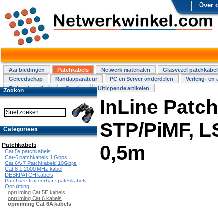
Over 
Aanbiedingen
Patchkabels
Netwerk materialen
Glasvezel patchkabel
Gereedschap
Randapparatuur
PC en Server onderdelen
Verleng- en 
Elektra installatie
Overige
Uitlopende artikelen
Zoeken
InLine Patch
STP/PiMF, L
Categorieën
Patchkabels
0,5m
Cat.5e patchkabels
Cat-6 patchkabels 1 Gbps
Cat 6A-7 Patchkabels 10Gbps
Cat 8-1 2000 MHz kabel
DESKPATCH kabels
Patchsee traceerbare patchkabels
Opruiming
opruiming Cat 5E kabels
opruiming Cat 6 kabels
opruiming Cat 6A kabels