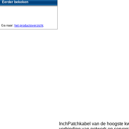
Eerder bekeken
Ga naar:
het productoverzicht
.
InchPatchkabel van de hoogste kwa
verbinding van netwerk en servers 