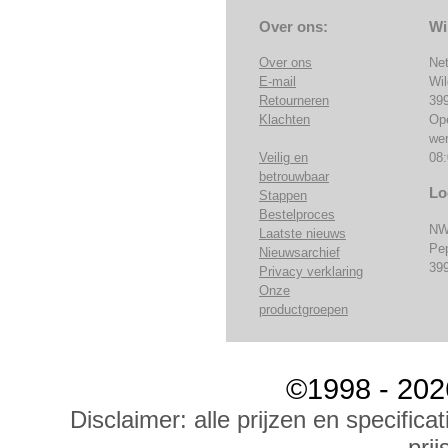
Over ons:
Wi
Over ons
Ne
E-mail
Wi
Retourneren
39
Klachten
Op
we
Veilig en
08:
betrouwbaar
Lo
Stappen
Bestelproces
NW
Laatste nieuws
Pe
Nieuwsarchief
39
Privacy verklaring
Onze
productgroepen
©1998 - 202
Disclaimer: alle prijzen en specific
prij