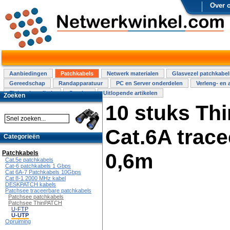
Over 
Aanbiedingen
Patchkabels
Netwerk materialen
Glasvezel patchkabel
Gereedschap
Randapparatuur
PC en Server onderdelen
Verleng- en 
Elektra installatie
Overige
Uitlopende artikelen
Zoeken
10 stuks T
Cat.6A trac
Categorieën
Patchkabels
0,6m
Cat.5e patchkabels
Cat-6 patchkabels 1 Gbps
Cat 6A-7 Patchkabels 10Gbps
Cat 8-1 2000 MHz kabel
DESKPATCH kabels
Patchsee traceerbare patchkabels
Patchsee patchkabels
Patchsee ThinPATCH
U-FTP
U-UTP
Opruiming