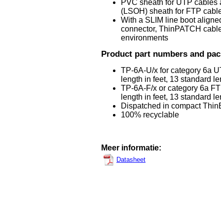
PVC sheath for UTP cables
(LSOH) sheath for FTP cabl
With a SLIM line boot aligne
connector, ThinPATCH cables
environments
Product part numbers and pac
TP-6A-U/x for category 6a U
length in feet, 13 standard l
TP-6A-F/x or category 6a FT
length in feet, 13 standard l
Dispatched in compact ThinB
100% recyclable
Meer informatie:
Datasheet