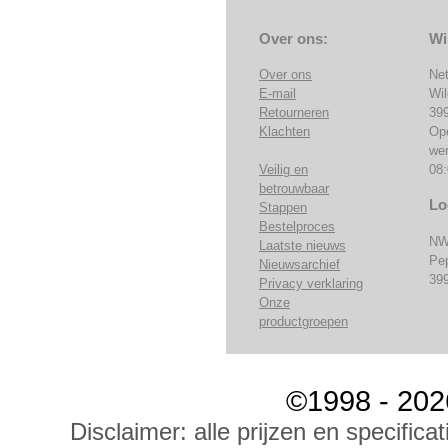
Over ons:
Wi
Over ons
Ne
E-mail
Wi
Retourneren
39
Klachten
Op
we
Veilig en
08:
betrouwbaar
Lo
Stappen
Bestelproces
NW
Laatste nieuws
Pe
Nieuwsarchief
39
Privacy verklaring
Onze
productgroepen
©1998 - 202
Disclaimer: alle prijzen en specific