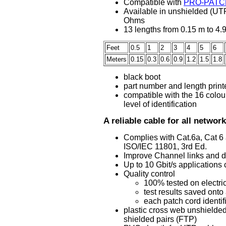
Compatible with
PRO-PATCHL
Available in unshielded (UTP
Ohms
13 lengths from 0.15 m to 4.
Feet
0.5
1
2
3
4
5
6
Meters
0.15
0.3
0.6
0.9
1.2
1.5
1.8
black boot
part number and length print
compatible with the 16 colo
level of identification
A reliable cable for all networ
Complies with Cat.6a, Cat 6
ISO/IEC 11801, 3rd Ed.
Improve Channel links and d
Up to 10 Gbit/s applications
Quality control
100% tested on electric
test results saved ont
each patch cord identi
plastic cross web unshielded
shielded pairs (FTP)