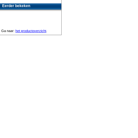
Eerder bekeken
Ga naar:
het productoverzicht
.