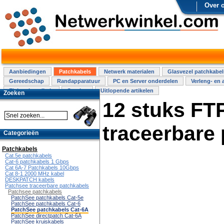
Over 
Aanbiedingen
Patchkabels
Netwerk materialen
Glasvezel patchkabel
Gereedschap
Randapparatuur
PC en Server onderdelen
Verleng- en 
Elektra installatie
Overige
Uitlopende artikelen
Zoeken
12 stuks FT
traceerbare
Categorieën
Patchkabels
Cat.5e patchkabels
Cat-6 patchkabels 1 Gbps
Cat 6A-7 Patchkabels 10Gbps
Cat 8-1 2000 MHz kabel
DESKPATCH kabels
Patchsee traceerbare patchkabels
Patchsee patchkabels
PatchSee patchkabels Cat-5e
PatchSee patchkabels Cat-6
PatchSee patchkabels Cat-6A
PatchSee directpatch Cat-6A
PatchSee kruiskabels