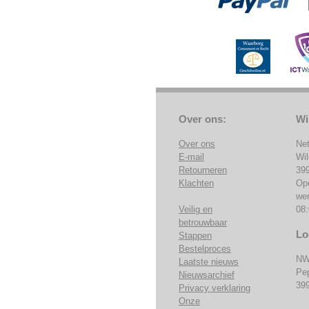
Over ons:
Wi
Over ons
Ne
E-mail
Wi
Retourneren
39
Klachten
Op
we
Veilig en
08:
betrouwbaar
Lo
Stappen
Bestelproces
NW
Laatste nieuws
Pe
Nieuwsarchief
39
Privacy verklaring
Onze