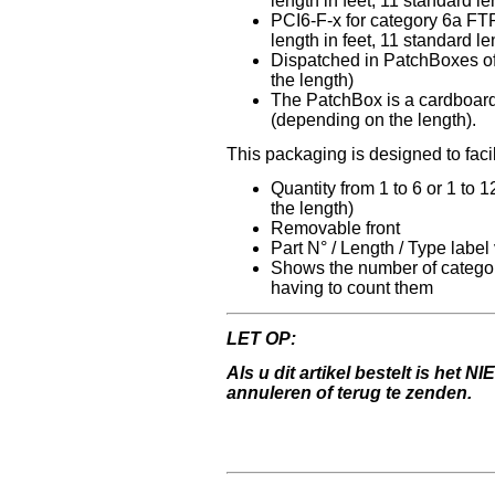
length in feet, 11 standard l
PCI6-F-x for category 6a FT
length in feet, 11 standard l
Dispatched in PatchBoxes of
the length)
The PatchBox is a cardboard
(depending on the length).
This packaging is designed to facil
Quantity from 1 to 6 or 1 to
the length)
Removable front
Part N° / Length / Type label 
Shows the number of categor
having to count them
LET OP:
Als u dit artikel bestelt is het NI
annuleren of terug te zenden.