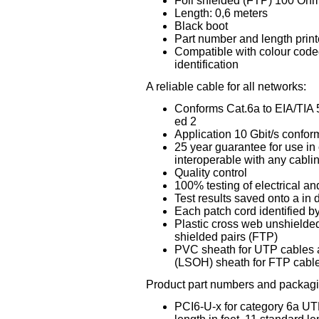
Foil shielded (FTP) 100 Oh
Length: 0,6 meters
Black boot
Part number and length print
Compatible with colour coded 
identification
A reliable cable for all networks:
Conforms Cat.6a to EIA/TIA
ed 2
Application 10 Gbit/s confo
25 year guarantee for use in
interoperable with any cabli
Quality control
100% testing of electrical an
Test results saved onto a in
Each patch cord identified b
Plastic cross web unshielded
shielded pairs (FTP)
PVC sheath for UTP cables
(LSOH) sheath for FTP cabl
Product part numbers and packagi
PCI6-U-x for category 6a UT