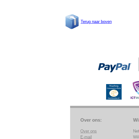
Terug naar boven
Over ons:
Wi
Over ons
Ne
E-mail
Wi