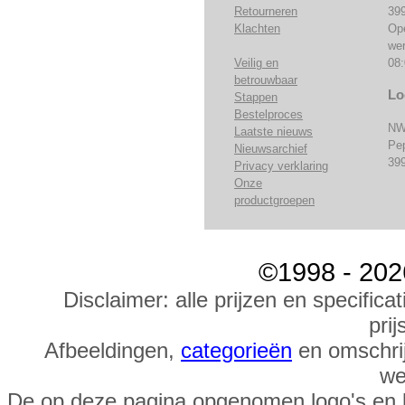
Retourneren
39
Klachten
Op
we
Veilig en
08:
betrouwbaar
Lo
Stappen
Bestelproces
NW
Laatste nieuws
Pe
Nieuwsarchief
39
Privacy verklaring
Onze
productgroepen
©1998 - 202
Disclaimer: alle prijzen en specific
prij
Afbeeldingen,
categorieën
en omschrij
we
De op deze pagina opgenomen logo's en 