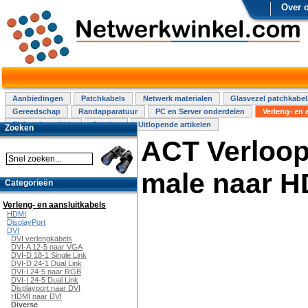
Over 
Aanbiedingen
Patchkabels
Netwerk materialen
Glasvezel patchkabel
Gereedschap
Randapparatuur
PC en Server onderdelen
Verleng- en 
Elektra installatie
Overige
Uitlopende artikelen
Zoeken
ACT Verloop
male naar H
Categorieën
Verleng- en aansluitkabels
HDMI
DisplayPort
DVI
DVI verlengkabels
DVI-A 12-5 naar VGA
DVI-D 18-1 Single Link
DVI-D 24-1 Dual Link
DVI-I 24-5 naar RGB
DVI-I 24-5 Dual Link
Displayport naar DVI
HDMI naar DVI
Diverse