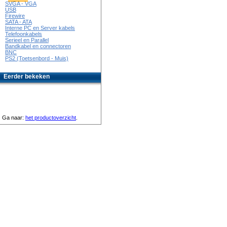
SVGA - VGA
USB
Firewire
SATA - ATA
Interne PC en Server kabels
Telefoonkabels
Serieel en Parallel
Bandkabel en connectoren
BNC
PS2 (Toetsenbord - Muis)
Eerder bekeken
Ga naar:
het productoverzicht
.