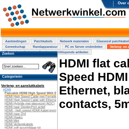
Over 
Aanbiedingen
Patchkabels
Netwerk materialen
Glasvezel patchkabel
Gereedschap
Randapparatuur
PC en Server onderdelen
Verleng- en 
Elektra installatie
Overige
Uitlopende artikelen
Zoeken
HDMI flat ca
Speed HDMI 
Categorieën
Verleng- en aansluitkabels
Ethernet, bl
HDMI
Flatcable HDMI High Speed With Ethernet
HDMI High Speed Cable met Ferrietkern
contacts, 5
HDMI High Speed Cable with Ethernet
HDMI Hybride met glasvezel (AOC)
HDMI naar DisplayPort actief
HDMI - high speed HDMI Kabel premium
HDMI naar DVI
HDMI Haaks
HDMI Mini
HDMI Verlengkabels
HDMI zelf-assemblage kit