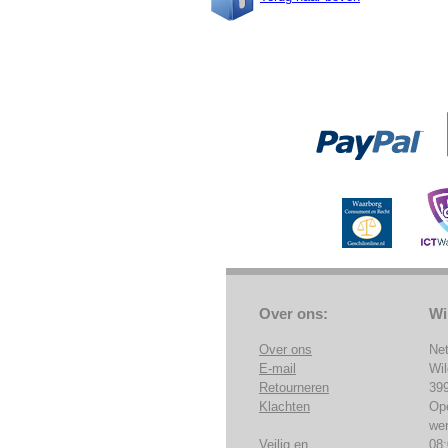
Over ons:
Wi
Over ons
Ne
E-mail
Wi
Retourneren
39
Klachten
Op
we
Veilig en
08: