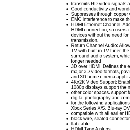
transmits HD video signals 
Good conductivity and wonde
Suppresses through copper 
EMC interference to make the
HDMI Ethernet Channel: Add
HDMI connection, so users can
devices without the need for
transmission.
Return Channel Audio: Allo
TV with built-in TV tuner, th
surround audio system, whic
longer needed
3D over HDMI: Defines the ent
major 3D video formats, pav
and 3D home cinema applica
4Kx2K Video Support: Enabl
1080p displays support the 
other color spaces. support f
digital photography and com
for the following applicatio
Xbox Series X/S, Blu-ray D
compatible with all earlier 
black wire, sealed connector
flat cable
HDMI Type A plugs