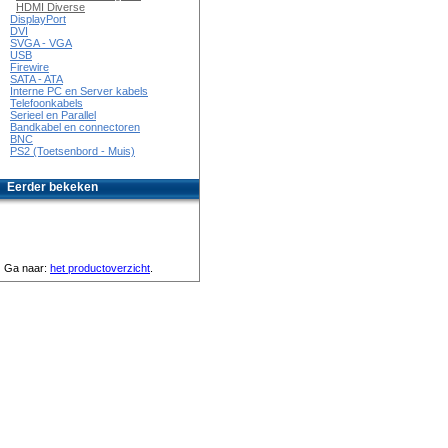
HDMI Diverse
DisplayPort
DVI
SVGA - VGA
USB
Firewire
SATA - ATA
Interne PC en Server kabels
Telefoonkabels
Serieel en Parallel
Bandkabel en connectoren
BNC
PS2 (Toetsenbord - Muis)
Eerder bekeken
Ga naar:
het productoverzicht
.