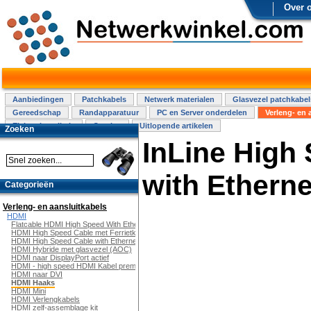
Over 
Aanbiedingen
Patchkabels
Netwerk materialen
Glasvezel patchkabel
Gereedschap
Randapparatuur
PC en Server onderdelen
Verleng- en 
Elektra installatie
Overige
Uitlopende artikelen
Zoeken
InLine High
with Etherne
Categorieën
Verleng- en aansluitkabels
HDMI
Flatcable HDMI High Speed With Ethernet
HDMI High Speed Cable met Ferrietkern
HDMI High Speed Cable with Ethernet
HDMI Hybride met glasvezel (AOC)
HDMI naar DisplayPort actief
HDMI - high speed HDMI Kabel premium
HDMI naar DVI
HDMI Haaks
HDMI Mini
HDMI Verlengkabels
HDMI zelf-assemblage kit