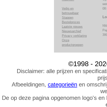
we
Veilig en
08:
betrouwbaar
Lo
Stappen
Bestelproces
NW
Laatste nieuws
Pe
Nieuwsarchief
39
Privacy verklaring
Onze
productgroepen
©1998 - 202
Disclaimer: alle prijzen en specific
prij
Afbeeldingen,
categorieën
en omschrij
we
De op deze pagina opgenomen logo's en 