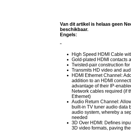
Van dit artikel is helaas geen N
beschikbaar.
Engels:
"
High Speed HDMI Cable with
Gold-plated HDMI contacts a
Twisted-pair construction for 
Transmits HD video and audi
HDMI Ethernet Channel: Add
addition to an HDMI connecti
advantage of their IP-enable
Network cables required (if 
Ethernet)
Audio Return Channel: Allo
built-in TV tuner audio data
audio system, whereby a sep
needed
3D Over HDMI: Defines input 
3D video formats, paving th