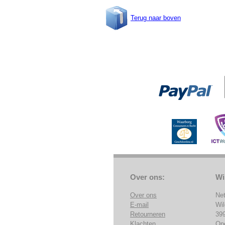
Terug naar boven
Over ons:
Wi
Over ons
Ne
E-mail
Wi
Retourneren
39
Klachten
Op