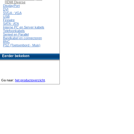
HDMI Diverse
DisplayPort
DVI
SVGA - VGA
USB
Firewire
SATA - ATA
Interne PC en Server kabels
Telefoonkabels
Serieel en Parallel
Bandkabel en connectoren
BNC
PS2 (Toetsenbord - Muis)
Eerder bekeken
Ga naar:
het productoverzicht
.