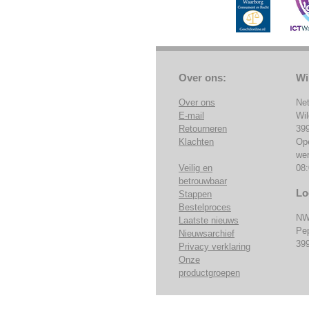
Over ons:
Wi
Over ons
Ne
E-mail
Wi
Retourneren
39
Klachten
Op
we
Veilig en
08:
betrouwbaar
Lo
Stappen
Bestelproces
NW
Laatste nieuws
Pe
Nieuwsarchief
39
Privacy verklaring
Onze
productgroepen