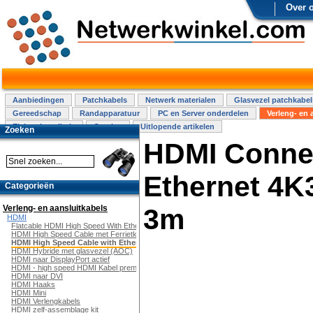
Over 
Aanbiedingen
Patchkabels
Netwerk materialen
Glasvezel patchkabel
Gereedschap
Randapparatuur
PC en Server onderdelen
Verleng- en 
Elektra installatie
Overige
Uitlopende artikelen
Zoeken
HDMI Connec
Ethernet 4K3
Categorieën
Verleng- en aansluitkabels
3m
HDMI
Flatcable HDMI High Speed With Ethernet
HDMI High Speed Cable met Ferrietkern
HDMI High Speed Cable with Ethernet
HDMI Hybride met glasvezel (AOC)
HDMI naar DisplayPort actief
HDMI - high speed HDMI Kabel premium
HDMI naar DVI
HDMI Haaks
HDMI Mini
HDMI Verlengkabels
HDMI zelf-assemblage kit