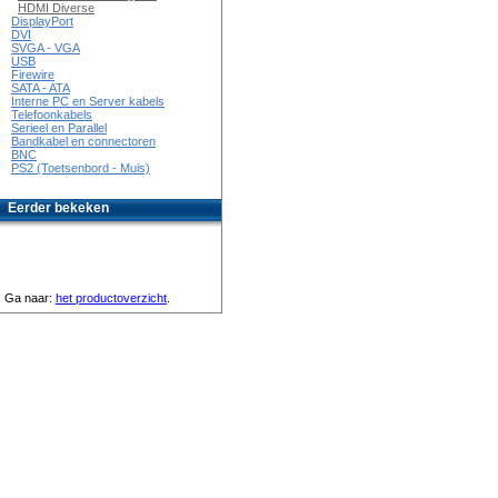
HDMI Diverse
DisplayPort
DVI
SVGA - VGA
USB
Firewire
SATA - ATA
Interne PC en Server kabels
Telefoonkabels
Serieel en Parallel
Bandkabel en connectoren
BNC
PS2 (Toetsenbord - Muis)
Eerder bekeken
Ga naar:
het productoverzicht
.