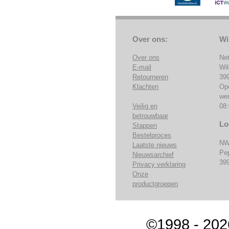
Over ons:
Wi
Over ons
Ne
E-mail
Wi
Retourneren
39
Klachten
Op
we
Veilig en
08:
betrouwbaar
Lo
Stappen
Bestelproces
NW
Laatste nieuws
Pe
Nieuwsarchief
39
Privacy verklaring
Onze
productgroepen
©1998 - 202