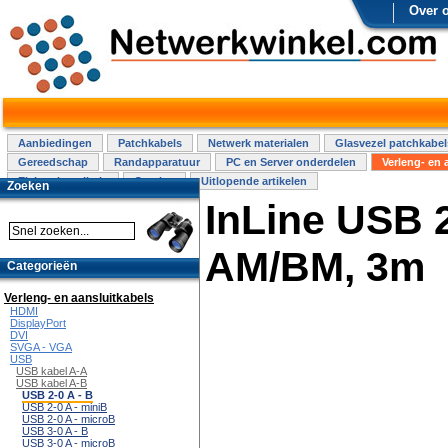
Over 
Aanbiedingen
Patchkabels
Netwerk materialen
Glasvezel patchkabel
Gereedschap
Randapparatuur
PC en Server onderdelen
Verleng- en 
Elektra installatie
Overige
Uitlopende artikelen
Zoeken
InLine USB 2
AM/BM, 3m
Categorieën
Verleng- en aansluitkabels
HDMI
DisplayPort
DVI
SVGA - VGA
USB
USB kabel A-A
USB kabel A-B
USB 2-0 A - B
USB 2-0 A - miniB
USB 2-0 A - microB
USB 3-0 A - B
USB 3-0 A - microB