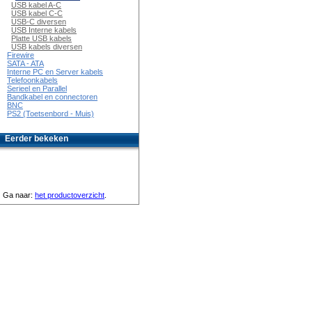
USB kabel A-C
USB kabel C-C
USB-C diversen
USB Interne kabels
Platte USB kabels
USB kabels diversen
Firewire
SATA - ATA
Interne PC en Server kabels
Telefoonkabels
Serieel en Parallel
Bandkabel en connectoren
BNC
PS2 (Toetsenbord - Muis)
Eerder bekeken
Ga naar:
het productoverzicht
.