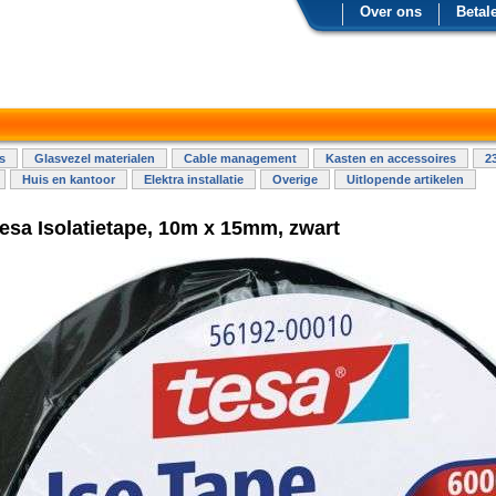
Over ons
Betal
s
Glasvezel materialen
Cable management
Kasten en accessoires
2
Huis en kantoor
Elektra installatie
Overige
Uitlopende artikelen
Tesa Isolatietape, 10m x 15mm, zwart