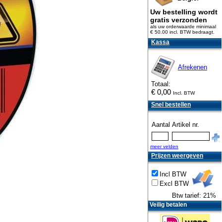
Uw bestelling wordt
gratis verzonden
als uw orderwaarde minimaal
€ 50.00 incl. BTW
bedraagt.
Kassa
Afrekenen
Totaal:
€
0,00
Incl. BTW
Snel bestellen
Aantal
Artikel nr.
meer velden
Prijzen weergeven
Incl BTW
Excl BTW
Btw tarief: 21%
Veilig betalen