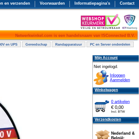
en en verzenden
Voorwaarden
Informatiepagina's
Contact
Netwerkwinkel.com is een handelsnaam van ISConnected B.V.
30V en UPS
Gereedschap
Randapparatuur
PC en Server onderdelen
Mijn Account
Niet ingelogd.
Inloggen
Aanmelden
Winkelwagen
0 artikelen
€
0,00
Incl. BTW
Verzendkosten
Nederland &
België: