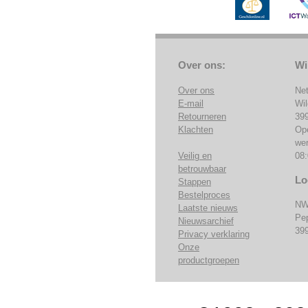
Over ons:
Wi
Over ons
Ne
E-mail
Wi
Retourneren
39
Klachten
Op
we
Veilig en
08:
betrouwbaar
Lo
Stappen
Bestelproces
NW
Laatste nieuws
Pe
Nieuwsarchief
39
Privacy verklaring
Onze
productgroepen