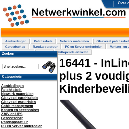
Over 
Aanbiedingen
Patchkabels
Netwerk materialen
Glasvezel patchkabel
Gereedschap
Randapparatuur
PC en Server onderdelen
Verleng- en 
Elektra installatie
Overige
Uitlopende artikelen
Zoeken
16441 - InLi
plus 2 voudi
Categorieën
Kinderbeveil
Aanbiedingen
Patchkabels
Netwerk materialen
Glasvezel patchkabels
Glasvezel materialen
Cable management
Kasten en accessoires
230V en UPS
Gereedschap
Randapparatuur
PC en Server onderdelen