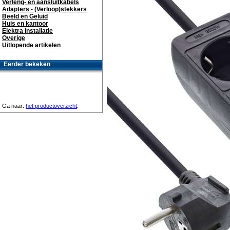
Verleng- en aansluitkabels
Adapters - (Verloop)stekkers
Beeld en Geluid
Huis en kantoor
Elektra installatie
Overige
Uitlopende artikelen
Eerder bekeken
Ga naar:
het productoverzicht
.