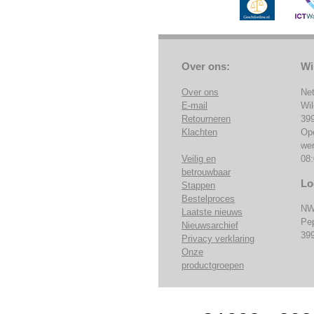
Over ons:
Wi
Over ons
Ne
E-mail
Wi
Retourneren
39
Klachten
Op
we
Veilig en
08:
betrouwbaar
Lo
Stappen
Bestelproces
NW
Laatste nieuws
Pe
Nieuwsarchief
39
Privacy verklaring
Onze
productgroepen