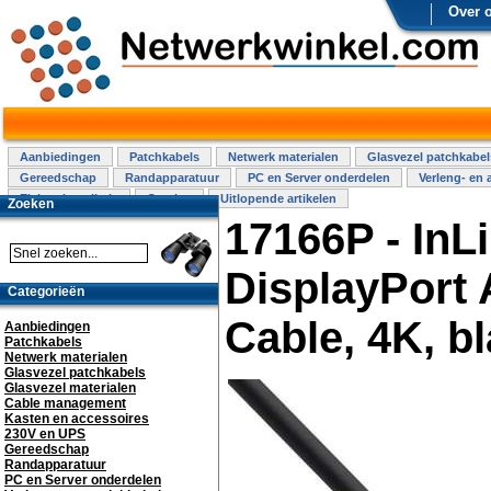
Over 
Aanbiedingen
Patchkabels
Netwerk materialen
Glasvezel patchkabel
Gereedschap
Randapparatuur
PC en Server onderdelen
Verleng- en 
Elektra installatie
Overige
Uitlopende artikelen
Zoeken
17166P - InL
DisplayPort 
Categorieën
Cable, 4K, b
Aanbiedingen
Patchkabels
Netwerk materialen
Glasvezel patchkabels
Glasvezel materialen
Cable management
Kasten en accessoires
230V en UPS
Gereedschap
Randapparatuur
PC en Server onderdelen