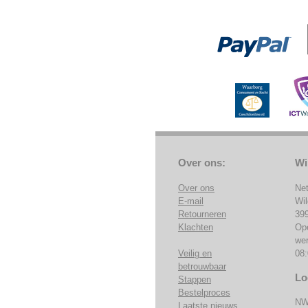
Over ons:
Wi
Over ons
Ne
E-mail
Wi
Retourneren
39
Klachten
Op
we
Veilig en
08:
betrouwbaar
Lo
Stappen
Bestelproces
NW
Laatste nieuws