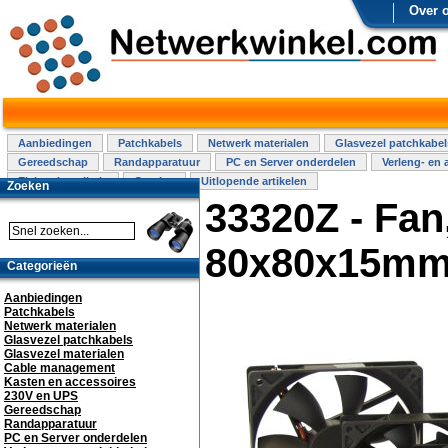
Over 
Aanbiedingen
Patchkabels
Netwerk materialen
Glasvezel patchkabel
Gereedschap
Randapparatuur
PC en Server onderdelen
Verleng- en 
Elektra installatie
Overige
Uitlopende artikelen
Zoeken
33320Z - Fan,
80x80x15mm
Categorieën
Aanbiedingen
Patchkabels
Netwerk materialen
Glasvezel patchkabels
Glasvezel materialen
Cable management
Kasten en accessoires
230V en UPS
Gereedschap
Randapparatuur
PC en Server onderdelen