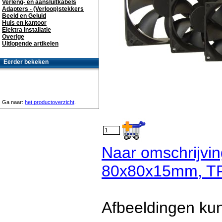
Verleng- en aansluitkabels
Adapters - (Verloop)stekkers
Beeld en Geluid
Huis en kantoor
Elektra installatie
Overige
Uitlopende artikelen
Eerder bekeken
Ga naar:
het productoverzicht
.
Naar omschrijvin
80x80x15mm, T
Afbeeldingen kun