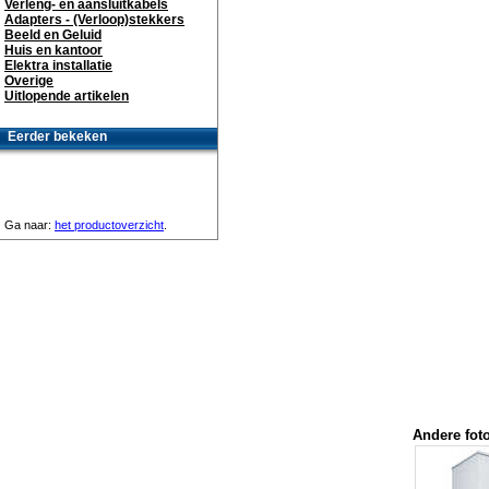
Verleng- en aansluitkabels
Adapters - (Verloop)stekkers
Beeld en Geluid
Huis en kantoor
Elektra installatie
Overige
Uitlopende artikelen
Eerder bekeken
Ga naar:
het productoverzicht
.
Andere foto