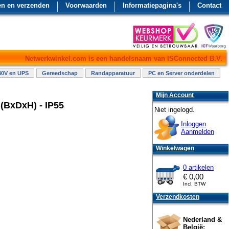
en en verzenden
Voorwaarden
Informatiepagina's
Contact
Netwerkwinkel.com is een handelsnaam van ISConnected B.V.
30V en UPS
Gereedschap
Randapparatuur
PC en Server onderdelen
Mijn Account
(BxDxH) - IP55
Niet ingelogd.
Inloggen
Aanmelden
Winkelwagen
0 artikelen
€
0,00
Incl. BTW
Verzendkosten
Nederland &
België: