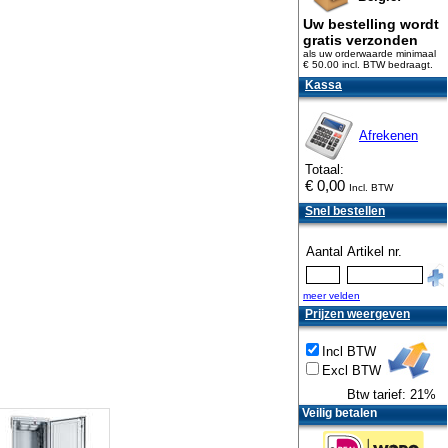
Uw bestelling wordt
gratis verzonden
als uw orderwaarde minimaal
€ 50.00 incl. BTW
bedraagt.
Kassa
Afrekenen
Totaal:
€
0,00
Incl. BTW
Snel bestellen
Aantal
Artikel nr.
meer velden
Prijzen weergeven
Incl BTW
Excl BTW
Btw tarief: 21%
Veilig betalen