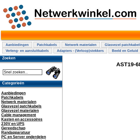
Aanbiedingen
Patchkabels
Netwerk materialen
Glasvezel patchkabel
Verleng- en aansluitkabels
Adapters - (Verloop)stekkers
Beeld en Geluid
Zoeken
AST19-68
Categorieën
Aanbiedingen
Patchkabels
Netwerk materialen
Glasvezel patchkabels
Glasvezel materialen
Cable management
Kasten en accessoires
230V en UPS
Gereedschap
Randapparatuur
PC en Server onderdelen