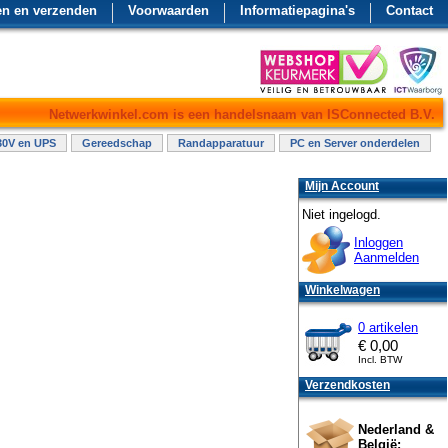
en en verzenden
Voorwaarden
Informatiepagina's
Contact
Netwerkwinkel.com is een handelsnaam van ISConnected B.V.
30V en UPS
Gereedschap
Randapparatuur
PC en Server onderdelen
Mijn Account
Niet ingelogd.
Inloggen
Aanmelden
Winkelwagen
0 artikelen
€
0,00
Incl. BTW
Verzendkosten
Nederland &
België: