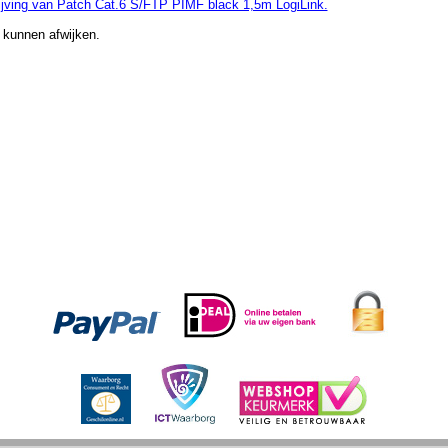
jving van Patch Cat.6 S/FTP PIMF black 1,5m LogiLink.
 kunnen afwijken.