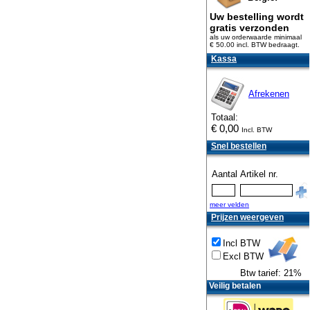
Uw bestelling wordt
gratis verzonden
als uw orderwaarde minimaal
€ 50.00 incl. BTW
bedraagt.
Kassa
Afrekenen
Totaal:
€
0,00
Incl. BTW
Snel bestellen
Aantal
Artikel nr.
meer velden
Prijzen weergeven
Incl BTW
Excl BTW
Btw tarief: 21%
Veilig betalen