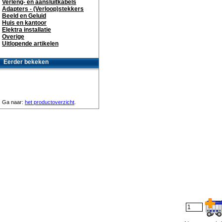
Verleng- en aansluitkabels
Adapters - (Verloop)stekkers
Beeld en Geluid
Huis en kantoor
Elektra installatie
Overige
Uitlopende artikelen
Eerder bekeken
Ga naar:
het productoverzicht
.