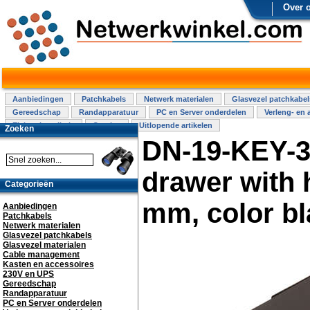
Over 
Aanbiedingen
Patchkabels
Netwerk materialen
Glasvezel patchkabel
Gereedschap
Randapparatuur
PC en Server onderdelen
Verleng- en 
Elektra installatie
Overige
Uitlopende artikelen
Zoeken
DN-19-KEY-3
drawer with
Categorieën
mm, color bl
Aanbiedingen
Patchkabels
Netwerk materialen
Glasvezel patchkabels
Glasvezel materialen
Cable management
Kasten en accessoires
230V en UPS
Gereedschap
Randapparatuur
PC en Server onderdelen