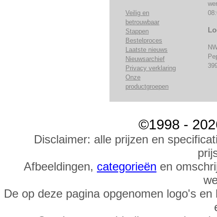
we
Veilig en
08:
betrouwbaar
Lo
Stappen
Bestelproces
NW
Laatste nieuws
Pe
Nieuwsarchief
39
Privacy verklaring
Onze
productgroepen
©1998 - 202
Disclaimer: alle prijzen en specific
prij
Afbeeldingen,
categorieën
en omschrij
we
De op deze pagina opgenomen logo's en 