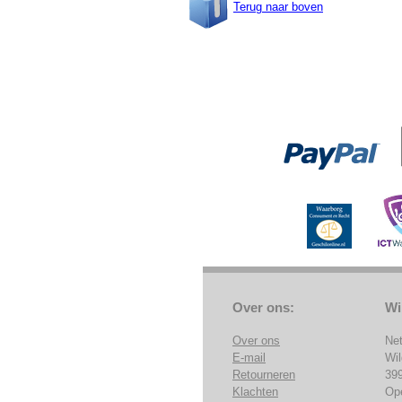
Terug naar boven
Over ons:
Wi
Over ons
Ne
E-mail
Wi
Retourneren
39
Klachten
Op