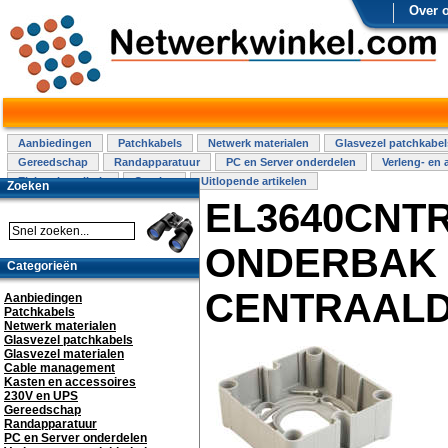
Over 
Aanbiedingen
Patchkabels
Netwerk materialen
Glasvezel patchkabel
Gereedschap
Randapparatuur
PC en Server onderdelen
Verleng- en 
Elektra installatie
Overige
Uitlopende artikelen
Zoeken
EL3640CNTR
ONDERBAK 
Categorieën
CENTRAAL
Aanbiedingen
Patchkabels
Netwerk materialen
Glasvezel patchkabels
Glasvezel materialen
Cable management
Kasten en accessoires
230V en UPS
Gereedschap
Randapparatuur
PC en Server onderdelen