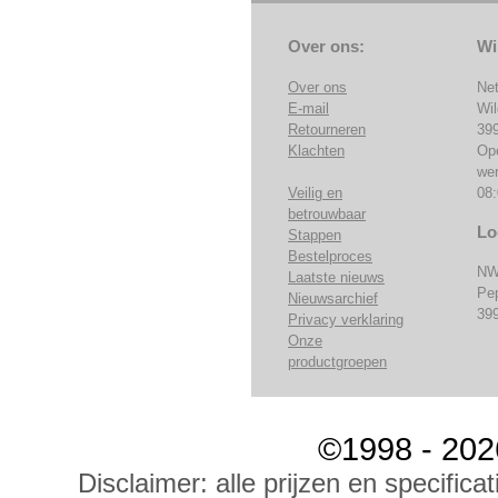
Over ons:
Wi
Over ons
Ne
E-mail
Wi
Retourneren
39
Klachten
Op
we
Veilig en
08:
betrouwbaar
Lo
Stappen
Bestelproces
NW
Laatste nieuws
Pe
Nieuwsarchief
39
Privacy verklaring
Onze
productgroepen
©1998 - 202
Disclaimer: alle prijzen en specific