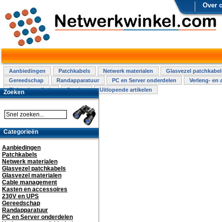
Over 
Aanbiedingen
Patchkabels
Netwerk materialen
Glasvezel patchkabel
Gereedschap
Randapparatuur
PC en Server onderdelen
Verleng- en 
Elektra installatie
Overige
Uitlopende artikelen
Zoeken
Categorieën
Aanbiedingen
Patchkabels
Netwerk materialen
Glasvezel patchkabels
Glasvezel materialen
Cable management
Kasten en accessoires
230V en UPS
Gereedschap
Randapparatuur
PC en Server onderdelen