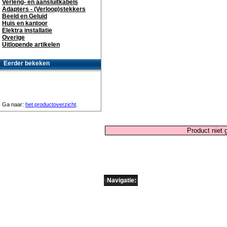
Verleng- en aansluitkabels
Adapters - (Verloop)stekkers
Beeld en Geluid
Huis en kantoor
Elektra installatie
Overige
Uitlopende artikelen
Eerder bekeken
Ga naar:
het productoverzicht
.
Product niet
Navigatie: