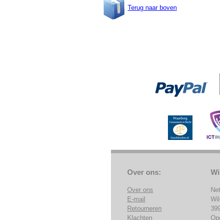
Terug naar boven
Over ons:
Wi
Over ons
Ne
E-mail
Wi
Retourneren
39
Klachten
Op