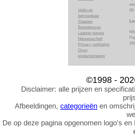
we
Veilig en
08:
betrouwbaar
Lo
Stappen
Bestelproces
NW
Laatste nieuws
Pe
Nieuwsarchief
39
Privacy verklaring
Onze
productgroepen
©1998 - 202
Disclaimer: alle prijzen en specific
prij
Afbeeldingen,
categorieën
en omschrij
we
De op deze pagina opgenomen logo's en 