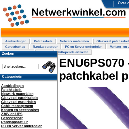
Over 
Aanbiedingen
Patchkabels
Netwerk materialen
Glasvezel patchkabel
Gereedschap
Randapparatuur
PC en Server onderdelen
Verleng- en 
Elektra installatie
Overige
Uitlopende artikelen
Zoeken
ENU6PS070 -
patchkabel 
Categorieën
Aanbiedingen
Patchkabels
Netwerk materialen
Glasvezel patchkabels
Glasvezel materialen
Cable management
Kasten en accessoires
230V en UPS
Gereedschap
Randapparatuur
PC en Server onderdelen