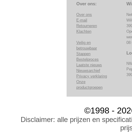
Over ons:
Wi
Over ons
Ne
E-mail
Wi
Retourneren
39
Klachten
Op
we
Veilig en
08:
betrouwbaar
Lo
Stappen
Bestelproces
NW
Laatste nieuws
Pe
Nieuwsarchief
39
Privacy verklaring
Onze
productgroepen
©1998 - 202
Disclaimer: alle prijzen en specific
prij