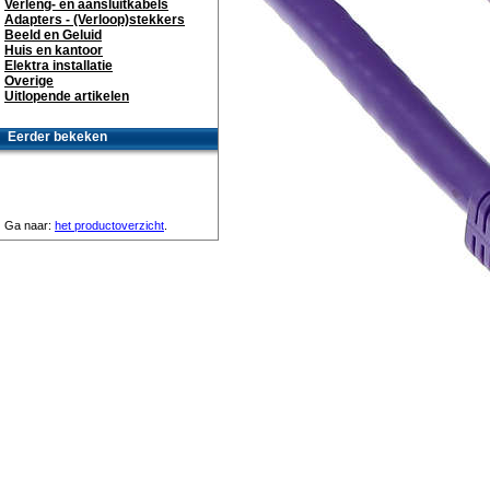
Verleng- en aansluitkabels
Adapters - (Verloop)stekkers
Beeld en Geluid
Huis en kantoor
Elektra installatie
Overige
Uitlopende artikelen
Eerder bekeken
Ga naar:
het productoverzicht
.