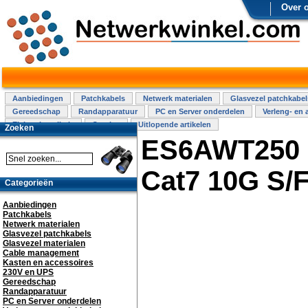
Over 
Aanbiedingen
Patchkabels
Netwerk materialen
Glasvezel patchkabel
Gereedschap
Randapparatuur
PC en Server onderdelen
Verleng- en 
Elektra installatie
Overige
Uitlopende artikelen
Zoeken
ES6AWT250 -
Cat7 10G S/
Categorieën
Aanbiedingen
Patchkabels
Netwerk materialen
Glasvezel patchkabels
Glasvezel materialen
Cable management
Kasten en accessoires
230V en UPS
Gereedschap
Randapparatuur
PC en Server onderdelen