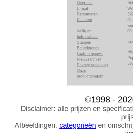
Over ons
Ne
E-mail
Wi
Retourneren
39
Klachten
Op
we
Veilig en
08:
betrouwbaar
Lo
Stappen
Bestelproces
NW
Laatste nieuws
Pe
Nieuwsarchief
39
Privacy verklaring
Onze
productgroepen
©1998 - 202
Disclaimer: alle prijzen en specific
prij
Afbeeldingen,
categorieën
en omschrij