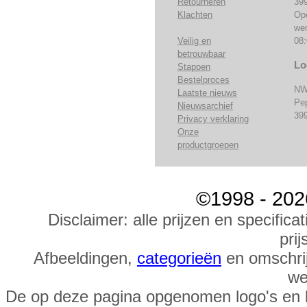
Retourneren
39
Klachten
Op
we
Veilig en
08:
betrouwbaar
Lo
Stappen
Bestelproces
NW
Laatste nieuws
Pe
Nieuwsarchief
39
Privacy verklaring
Onze
productgroepen
©1998 - 202
Disclaimer: alle prijzen en specific
prij
Afbeeldingen,
categorieën
en omschrij
we
De op deze pagina opgenomen logo's en 