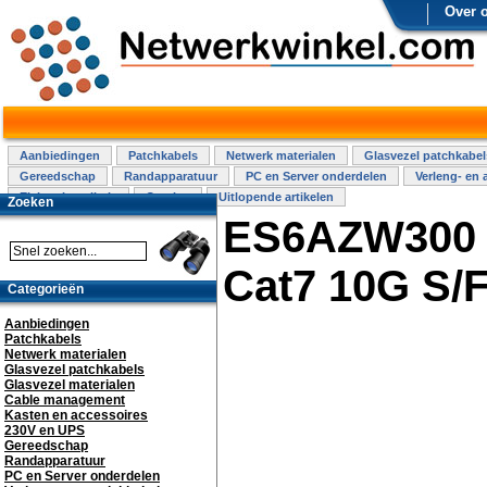
Over 
Aanbiedingen
Patchkabels
Netwerk materialen
Glasvezel patchkabel
Gereedschap
Randapparatuur
PC en Server onderdelen
Verleng- en 
Elektra installatie
Overige
Uitlopende artikelen
Zoeken
ES6AZW300 -
Cat7 10G S/
Categorieën
Aanbiedingen
Patchkabels
Netwerk materialen
Glasvezel patchkabels
Glasvezel materialen
Cable management
Kasten en accessoires
230V en UPS
Gereedschap
Randapparatuur
PC en Server onderdelen