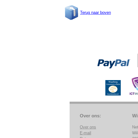
Terug naar boven
Over ons:
Wi
Over ons
Ne
E-mail
Wi