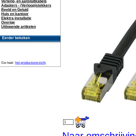
Verleng- en aansluitkabels
Adapters - (Verloop)stekkers
Beeld en Geluid
Huis en kantoor
Elektra installatie
Overige
Uitlopende artikelen
Eerder bekeken
Ga naar:
het productoverzicht
.
Naar omschrijvin