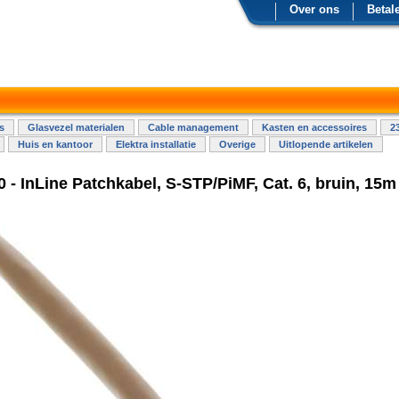
Over ons
Betal
s
Glasvezel materialen
Cable management
Kasten en accessoires
2
Huis en kantoor
Elektra installatie
Overige
Uitlopende artikelen
 - InLine Patchkabel, S-STP/PiMF, Cat. 6, bruin, 15m