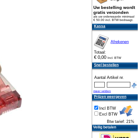
Uw bestelling wordt
gratis verzonden
als uw orderwaarde minimaal
€ 50.00 incl. BTW
bedraagt.
Kassa
Afrekenen
Totaal:
€
0,00
Incl. BTW
Snel bestellen
Aantal
Artikel nr.
meer velden
Prijzen weergeven
Incl BTW
Excl BTW
Btw tarief: 21%
Veilig betalen