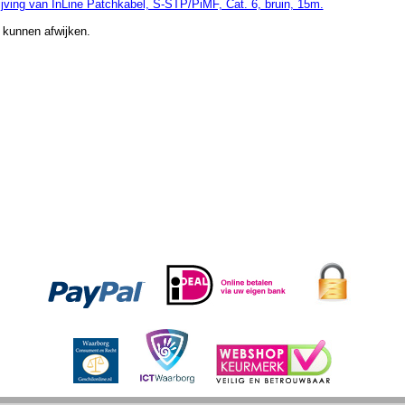
jving van InLine Patchkabel, S-STP/PiMF, Cat. 6, bruin, 15m.
 kunnen afwijken.