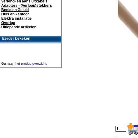
Verleng- en aansluitkabels
Adapters - (Verloop)stekkers
Beeld en Geluid
Huis en kantoor
Elektra installatie
Overige
Uitlopende artikelen
Eerder bekeken
Ga naar:
het productoverzicht
.