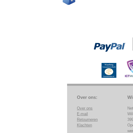
Over ons:
Wi
Over ons
Ne
E-mail
Wi
Retourneren
39
Klachten
Op
we