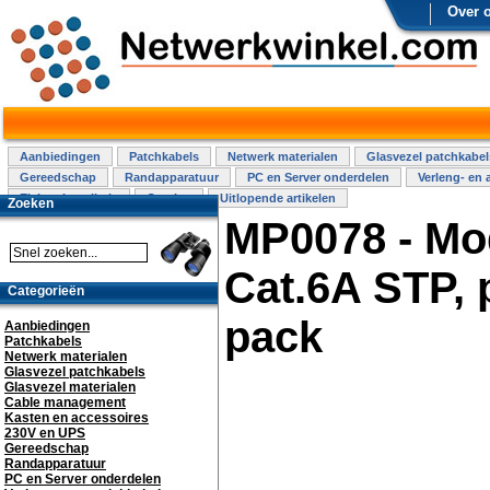
Over 
Aanbiedingen
Patchkabels
Netwerk materialen
Glasvezel patchkabel
Gereedschap
Randapparatuur
PC en Server onderdelen
Verleng- en 
Elektra installatie
Overige
Uitlopende artikelen
Zoeken
MP0078 - Mo
Cat.6A STP, 
Categorieën
pack
Aanbiedingen
Patchkabels
Netwerk materialen
Glasvezel patchkabels
Glasvezel materialen
Cable management
Kasten en accessoires
230V en UPS
Gereedschap
Randapparatuur
PC en Server onderdelen