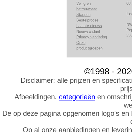
Veilig en
08:
betrouwbaar
Lo
Stappen
Bestelproces
NW
Laatste nieuws
Pe
Nieuwsarchief
39
Privacy verklaring
Onze
productgroepen
©1998 - 202
Disclaimer: alle prijzen en specific
prij
Afbeeldingen,
categorieën
en omschrij
we
De op deze pagina opgenomen logo's en 
Op al onze aanbiedingen en leveri