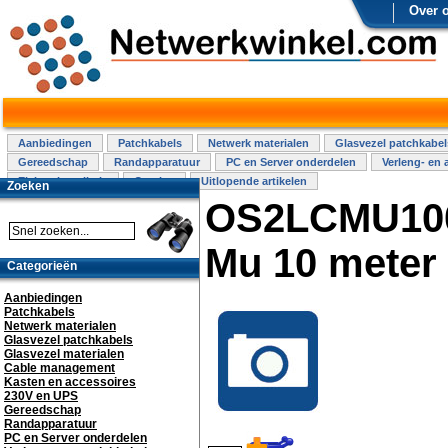
Over 
Aanbiedingen
Patchkabels
Netwerk materialen
Glasvezel patchkabel
Gereedschap
Randapparatuur
PC en Server onderdelen
Verleng- en 
Elektra installatie
Overige
Uitlopende artikelen
Zoeken
OS2LCMU100 
Mu 10 meter
Categorieën
Aanbiedingen
Patchkabels
Netwerk materialen
Glasvezel patchkabels
Glasvezel materialen
Cable management
Kasten en accessoires
230V en UPS
Gereedschap
Randapparatuur
PC en Server onderdelen