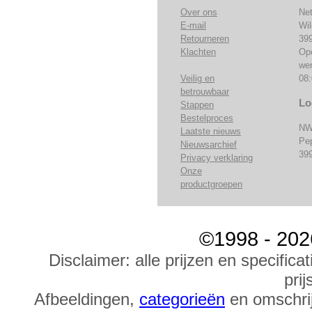
Over ons
Ne
E-mail
Wi
Retourneren
39
Klachten
Op
we
Veilig en
08:
betrouwbaar
Lo
Stappen
Bestelproces
NW
Laatste nieuws
Pe
Nieuwsarchief
39
Privacy verklaring
Onze
productgroepen
©1998 - 202
Disclaimer: alle prijzen en specific
prij
Afbeeldingen,
categorieën
en omschrij