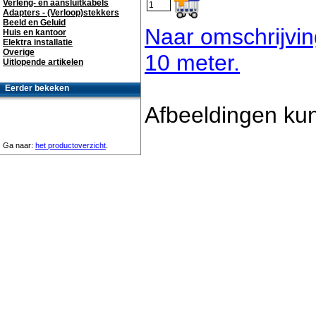
Verleng- en aansluitkabels
Adapters - (Verloop)stekkers
Beeld en Geluid
Naar omschrijvi
Huis en kantoor
Elektra installatie
Overige
10 meter.
Uitlopende artikelen
Eerder bekeken
Afbeeldingen kun
Ga naar:
het productoverzicht
.