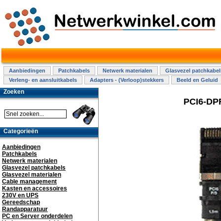
Aanbiedingen
Patchkabels
Netwerk materialen
Glasvezel patchkabel
Verleng- en aansluitkabels
Adapters - (Verloop)stekkers
Beeld en Geluid
Zoeken
PCI6-DPF
Categorieën
Aanbiedingen
Patchkabels
Netwerk materialen
Glasvezel patchkabels
Glasvezel materialen
Cable management
Kasten en accessoires
230V en UPS
Gereedschap
Randapparatuur
PC en Server onderdelen