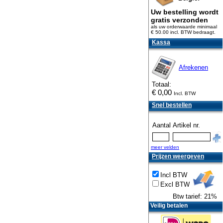
Uw bestelling wordt
gratis verzonden
als uw orderwaarde minimaal
€ 50.00 incl. BTW
bedraagt.
Kassa
Afrekenen
Totaal:
€
0,00
Incl. BTW
Snel bestellen
Aantal
Artikel nr.
meer velden
Prijzen weergeven
Incl BTW
Excl BTW
Btw tarief: 21%
Veilig betalen