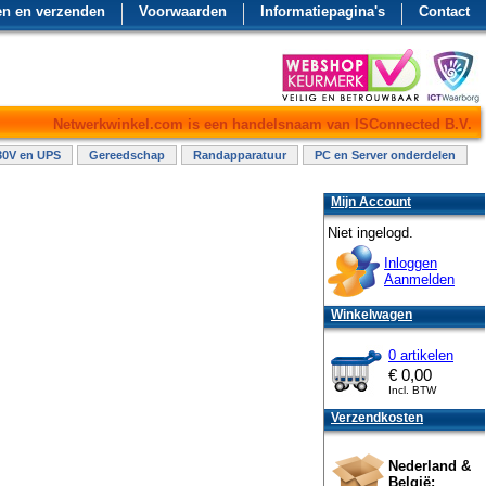
en en verzenden
Voorwaarden
Informatiepagina's
Contact
Netwerkwinkel.com is een handelsnaam van ISConnected B.V.
30V en UPS
Gereedschap
Randapparatuur
PC en Server onderdelen
Mijn Account
Niet ingelogd.
Inloggen
Aanmelden
Winkelwagen
0 artikelen
€
0,00
Incl. BTW
Verzendkosten
Nederland &
België: