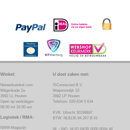
Winkel:
U doet zaken met:
Netwerkwinkel.com.
ISConnected B.V.
Wilgenkade 2a
Waijensedijk 10
3992 LL Houten
3992 LP Houten
Open op werkdagen:
Telefoon: 030-634 0 634
08:00 tot 16:00 uur.
KVK: Utrecht 30199697
Logistiek / RMA:
BTW: NL8136.94.267.B.01
NWW-Magazijn
NL - ING: NL83 INGB 0000 8094 46