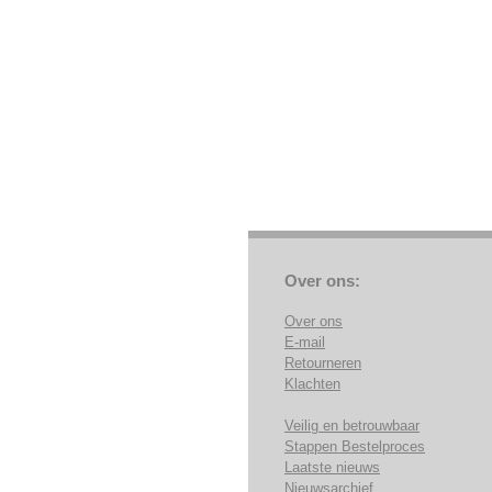
Over ons:
Over ons
E-mail
Retourneren
Klachten
Veilig en betrouwbaar
Stappen Bestelproces
Laatste nieuws
Nieuwsarchief