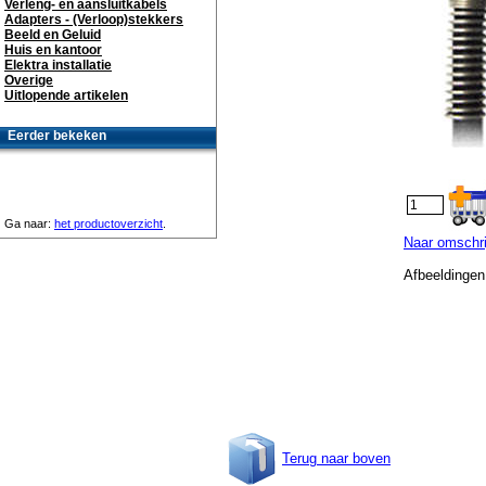
Verleng- en aansluitkabels
Adapters - (Verloop)stekkers
Beeld en Geluid
Huis en kantoor
Elektra installatie
Overige
Uitlopende artikelen
Eerder bekeken
Ga naar:
het productoverzicht
.
Naar omschri
Afbeeldingen
Terug naar boven