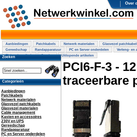
Over 
Aanbiedingen
Patchkabels
Netwerk materialen
Glasvezel patchkabel
Gereedschap
Randapparatuur
PC en Server onderdelen
Verleng- en 
Elektra installatie
Overige
Uitlopende artikelen
Zoeken
PCI6-F-3 - 1
traceerbare
Categorieën
Aanbiedingen
Patchkabels
Netwerk materialen
Glasvezel patchkabels
Glasvezel materialen
Cable management
Kasten en accessoires
230V en UPS
Gereedschap
Randapparatuur
PC en Server onderdelen