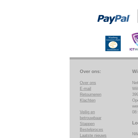
Over ons:
Wi
Over ons
Ne
E-mail
Wi
Retourneren
39
Klachten
Op
we
Veilig en
08:
betrouwbaar
Lo
Stappen
Bestelproces
NW
Laatste nieuws