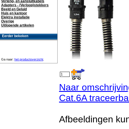
Verleng- en aansluitkabels
Adapters - (Verloop)stekkers
Beeld en Geluid
Huis en kantoor
Elektra installatie
Overige
Uitlopende artikelen
Eerder bekeken
Ga naar:
het productoverzicht
.
Naar omschrijvi
Cat.6A traceerb
Afbeeldingen kun