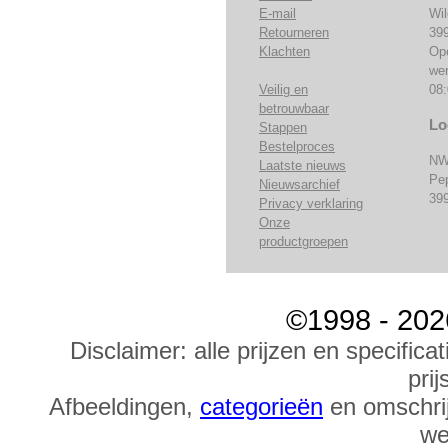
E-mail
Wi
Retourneren
39
Klachten
Op
we
Veilig en
08:
betrouwbaar
Lo
Stappen
Bestelproces
NW
Laatste nieuws
Pe
Nieuwsarchief
39
Privacy verklaring
Onze
productgroepen
©1998 - 202
Disclaimer: alle prijzen en specific
prij
Afbeeldingen,
categorieën
en omschrij
we