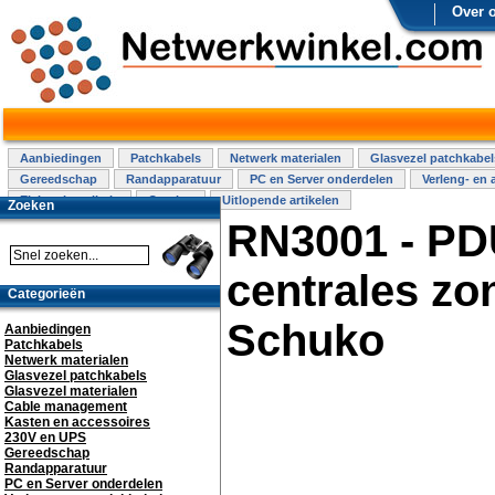
Over 
Aanbiedingen
Patchkabels
Netwerk materialen
Glasvezel patchkabel
Gereedschap
Randapparatuur
PC en Server onderdelen
Verleng- en 
Elektra installatie
Overige
Uitlopende artikelen
Zoeken
RN3001 - PD
centrales zo
Categorieën
Schuko
Aanbiedingen
Patchkabels
Netwerk materialen
Glasvezel patchkabels
Glasvezel materialen
Cable management
Kasten en accessoires
230V en UPS
Gereedschap
Randapparatuur
PC en Server onderdelen