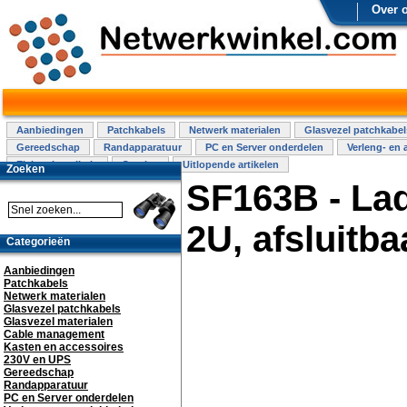
Over 
Aanbiedingen
Patchkabels
Netwerk materialen
Glasvezel patchkabel
Gereedschap
Randapparatuur
PC en Server onderdelen
Verleng- en 
Elektra installatie
Overige
Uitlopende artikelen
Zoeken
SF163B - Lad
2U, afsluitba
Categorieën
Aanbiedingen
Patchkabels
Netwerk materialen
Glasvezel patchkabels
Glasvezel materialen
Cable management
Kasten en accessoires
230V en UPS
Gereedschap
Randapparatuur
PC en Server onderdelen