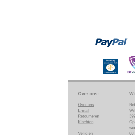
Over ons:
Wi
Over ons
Ne
E-mail
Wi
Retourneren
39
Klachten
Op
we
Veilig en
08: