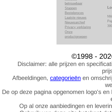
betrouwbaar
Lo
Stappen
Bestelproces
NW
Laatste nieuws
Pe
Nieuwsarchief
39
Privacy verklaring
Onze
productgroepen
©1998 - 202
Disclaimer: alle prijzen en specific
prij
Afbeeldingen,
categorieën
en omschrij
we
De op deze pagina opgenomen logo's en 
Op al onze aanbiedingen en leveri