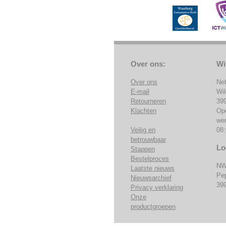
Over ons:
Wi
Over ons
Ne
E-mail
Wi
Retourneren
39
Klachten
Op
we
Veilig en
08:
betrouwbaar
Lo
Stappen
Bestelproces
NW
Laatste nieuws
Pe
Nieuwsarchief
39
Privacy verklaring
Onze
productgroepen