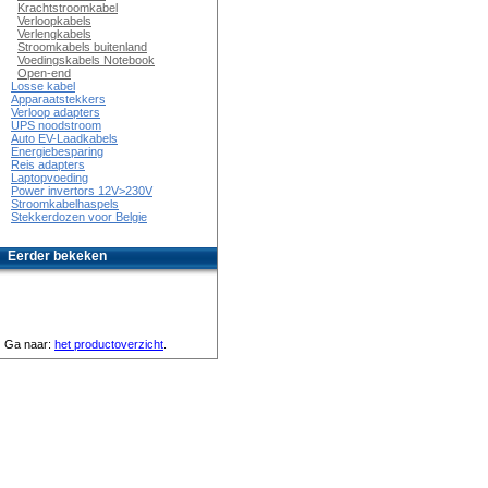
Krachtstroomkabel
Verloopkabels
Verlengkabels
Stroomkabels buitenland
Voedingskabels Notebook
Open-end
Losse kabel
Apparaatstekkers
Verloop adapters
UPS noodstroom
Auto EV-Laadkabels
Energiebesparing
Reis adapters
Laptopvoeding
Power invertors 12V>230V
Stroomkabelhaspels
Stekkerdozen voor Belgie
Eerder bekeken
Ga naar:
het productoverzicht
.