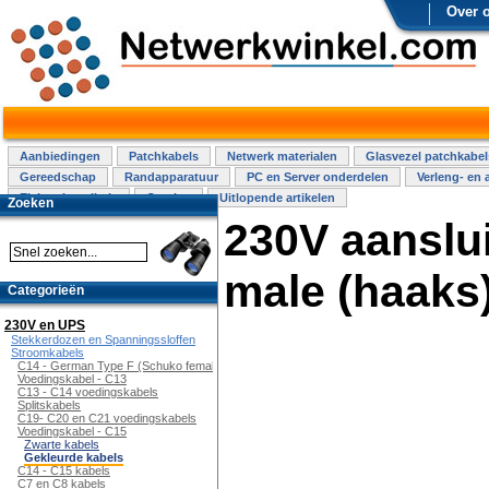
Over 
Aanbiedingen
Patchkabels
Netwerk materialen
Glasvezel patchkabel
Gereedschap
Randapparatuur
PC en Server onderdelen
Verleng- en 
Elektra installatie
Overige
Uitlopende artikelen
Zoeken
230V aanslu
male (haaks)
Categorieën
230V en UPS
Stekkerdozen en Spanningssloffen
Stroomkabels
C14 - German Type F (Schuko female)
Voedingskabel - C13
C13 - C14 voedingskabels
Splitskabels
C19- C20 en C21 voedingskabels
Voedingskabel - C15
Zwarte kabels
Gekleurde kabels
C14 - C15 kabels
C7 en C8 kabels