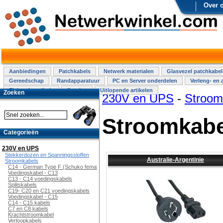
Over 
Aanbiedingen
Patchkabels
Netwerk materialen
Glasvezel patchkabel
Gereedschap
Randapparatuur
PC en Server onderdelen
Verleng- en 
Elektra installatie
Overige
Uitlopende artikelen
Zoeken
230V en UPS
-
Stroom
Stroomkabe
Categorieën
230V en UPS
Stekkerdozen en Spanningssloffen
Australie-Argentinie
Stroomkabels
C14 - German Type F (Schuko female)
Voedingskabel - C13
C13 - C14 voedingskabels
Splitskabels
C19- C20 en C21 voedingskabels
Voedingskabel - C15
C14 - C15 kabels
C7 en C8 kabels
Krachtstroomkabel
Verloopkabels