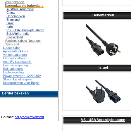
Verlengkabels
Stroomkabels buitenland
Australie-Argentinie
China
Denemarken
Denemarken
Engeland
Israel
Italie
VS - USA Verenigde staten
Zuid Afrika-India
Zwitserland
Voedingskabels Notebook
Open-end
Losse kabel
Apparaatstekkers
Verloop adapters
UPS noodstroom
Auto EV-Laadkabels
Energiebesparing
Israel
Reis adapters
Laptopvoeding
Power invertors 12V>230V
Stroomkabelhaspels
Stekkerdozen voor Belgie
Eerder bekeken
Ga naar:
het productoverzicht
.
VS - USA Verenigde staten