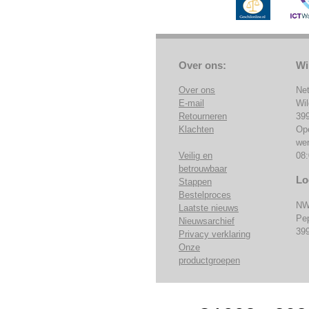
Over ons:
Wi
Over ons
Ne
E-mail
Wi
Retourneren
39
Klachten
Op
we
Veilig en
08:
betrouwbaar
Lo
Stappen
Bestelproces
NW
Laatste nieuws
Pe
Nieuwsarchief
39
Privacy verklaring
Onze
productgroepen